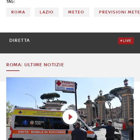
TAG:
ROMA
LAZIO
METEO
PREVISIONI MET
DIRETTA
LIVE
ROMA: ULTIME NOTIZIE