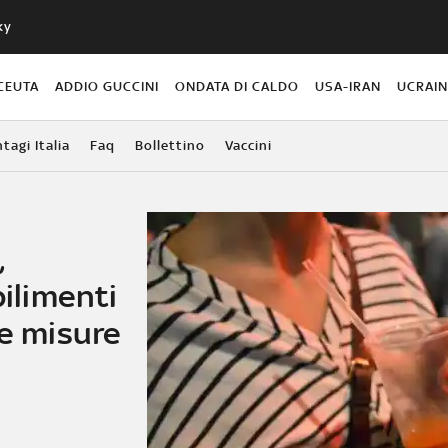
ky
CEUTA
ADDIO GUCCINI
ONDATA DI CALDO
USA-IRAN
UCRAI
agi Italia
Faq
Bollettino
Vaccini
,
bilimenti
te misure