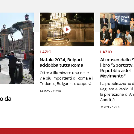
LAZIO
LAZIO
Natale 2024, Bulgari
Al museo dello S
addobba tutta Roma
libro “Sportcity,
Repubblica del
Oltre a illuminare una delle
Movimento"
vie più importanti di Roma e il
Tridente, Bulgari si occuperà...
La pubblicazione d
Pagliara e Paolo Di
14 nov - 15:14
la prefazione di A
o da
Abodi, è il...
31 ott - 12:09