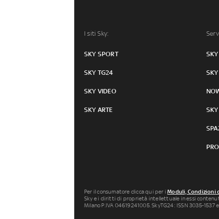
I siti Sky:
Serv
SKY SPORT
SKY
SKY TG24
SKY
SKY VIDEO
NO
SKY ARTE
SKY
SPA
PRO
Per il consumatore clicca qui per i
Moduli, Condizioni 
Sky e i diritti di proprietà intellettuale in essi conten
Milano P.IVA 04619241005. SkyTG24: ISSN 3035-1537 e