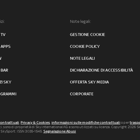
izi:
Note legali:
 TV
GESTIONE COOKIE
 APPS
COOKIE POLICY
W
NOTE LEGALI
 BAR
DICHIARAZIONE DI ACCESSIBILITÀ
ZI SKY
OFFERTA SKY MEDIA
GRAMMI
CORPORATE
contrattuali
,
Privacy & Cookies
,
informazioni sulle modifiche contrattuali
o per
traspa
uti, sono di proprietà di Sky international AG e sono utilizzati su licenza. Copyright 2026 Sky
 SkySport: ISSN 3035-1545.
Segnalazione Abusi