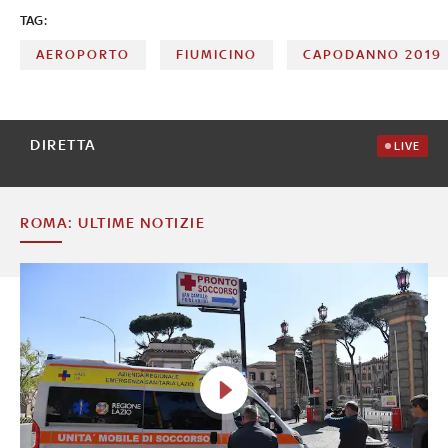
TAG:
AEROPORTO
FIUMICINO
CAPODANNO 2019
DIRETTA
LIVE
ROMA: ULTIME NOTIZIE