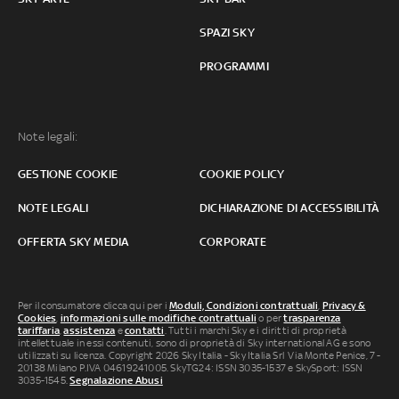
SPAZI SKY
PROGRAMMI
Note legali:
GESTIONE COOKIE
COOKIE POLICY
NOTE LEGALI
DICHIARAZIONE DI ACCESSIBILITÀ
OFFERTA SKY MEDIA
CORPORATE
Per il consumatore clicca qui per i
Moduli, Condizioni contrattuali
,
Privacy &
Cookies
,
informazioni sulle modifiche contrattuali
o per
trasparenza
tariffaria
,
assistenza
e
contatti
. Tutti i marchi Sky e i diritti di proprietà
intellettuale in essi contenuti, sono di proprietà di Sky international AG e sono
utilizzati su licenza. Copyright 2026 Sky Italia - Sky Italia Srl Via Monte Penice, 7 -
20138 Milano P.IVA 04619241005. SkyTG24: ISSN 3035-1537 e SkySport: ISSN
3035-1545.
Segnalazione Abusi