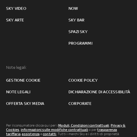
SKY VIDEO
NOW
SKY ARTE
SKY BAR
SPAZI SKY
PROGRAMMI
Note legali:
GESTIONE COOKIE
COOKIE POLICY
NOTE LEGALI
DICHIARAZIONE DI ACCESSIBILITÀ
OFFERTA SKY MEDIA
CORPORATE
Per il consumatore clicca qui per i
Moduli, Condizioni contrattuali
,
Privacy &
Cookies
,
informazioni sulle modifiche contrattuali
o per
trasparenza
tariffaria
,
assistenza
e
contatti
. Tutti i marchi Sky e i diritti di proprietà