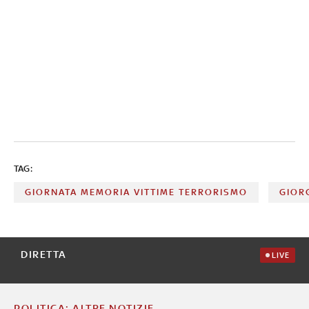
TAG:
GIORNATA MEMORIA VITTIME TERRORISMO
GIOR
DIRETTA
LIVE
POLITICA: ALTRE NOTIZIE