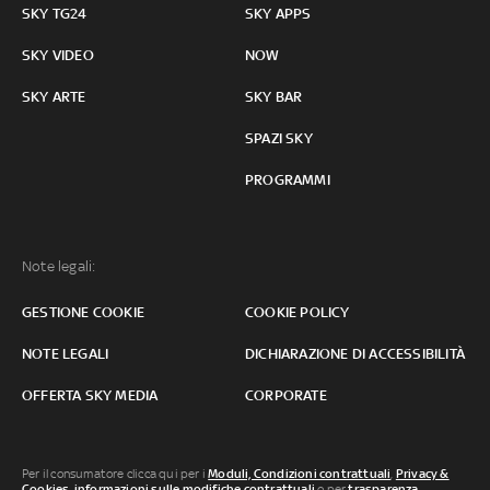
SKY TG24
SKY APPS
SKY VIDEO
NOW
SKY ARTE
SKY BAR
SPAZI SKY
PROGRAMMI
Note legali:
GESTIONE COOKIE
COOKIE POLICY
NOTE LEGALI
DICHIARAZIONE DI ACCESSIBILITÀ
OFFERTA SKY MEDIA
CORPORATE
Per il consumatore clicca qui per i
Moduli, Condizioni contrattuali
,
Privacy &
Cookies
,
informazioni sulle modifiche contrattuali
o per
trasparenza