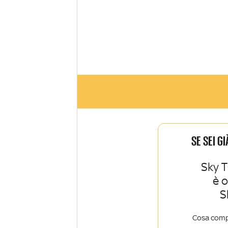
SE SEI G
Sky T
è 
S
Cosa comp