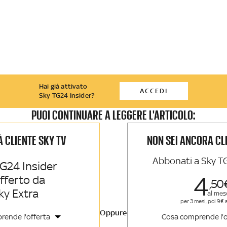
Hai già attivato
ACCEDI
Sky TG24 Insider?
PUOI CONTINUARE A LEGGERE L'ARTICOLO:
IÀ CLIENTE SKY TV
NON SEI ANCORA CL
Abbonati a Sky T
G24 Insider
4
offerto da
50
ky Extra
al mes
per 3 mesi, poi 9€ 
Oppure
rende l'offerta
Cosa comprende l'o