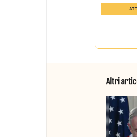
Tutti gli art
AT
Sky Sport I
Approfondim
vista autore
La newslett
Insider e Sk
Altri artic