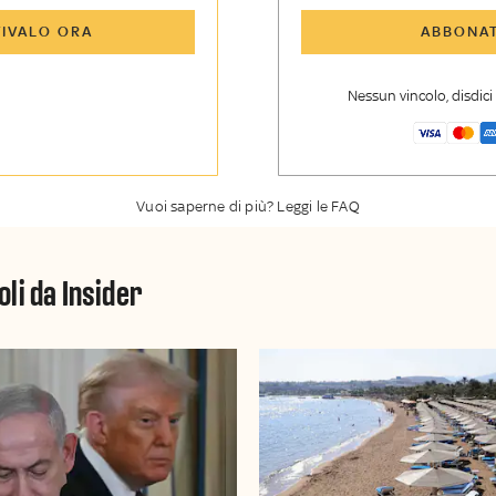
icoli di Sky TG24 Insider e
Tutti gli articoli di Sk
TIVALO ORA
ABBONAT
nsider
enti, opinioni e punti di
Approfondimenti
,
opi
voli
vista autorevoli
Nessun vincolo, disdic
er esclusiva di Sky TG24
La newsletter esclusiv
y Sport Insider
Insider
Vuoi saperne di più? Leggi le FAQ
oli da Insider