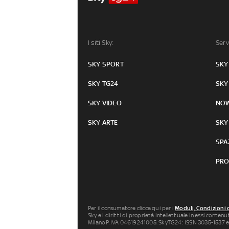
I siti Sky:
Serv
SKY SPORT
SKY
SKY TG24
SKY
SKY VIDEO
NO
SKY ARTE
SKY
SPA
PRO
Per il consumatore clicca qui per i
Moduli, Condizioni 
Sky e i diritti di proprietà intellettuale in essi conten
Milano P.IVA 04619241005. SkyTG24: ISSN 3035-1537 e