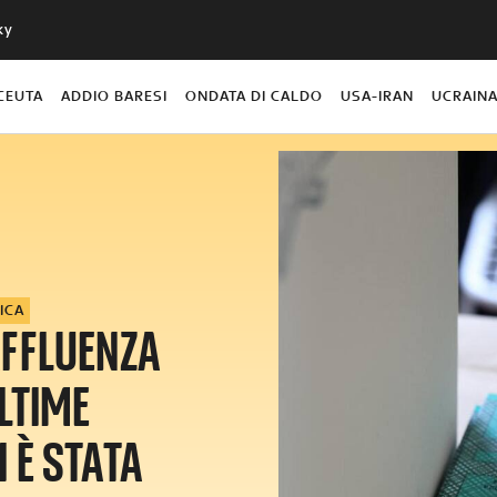
ky
CEUTA
ADDIO BARESI
ONDATA DI CALDO
USA-IRAN
UCRAIN
ICA
AFFLUENZA
LTIME
 È STATA