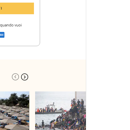
y TG24 Insider
I
nioni e punti di
i quando vuoi
a di Sky TG24