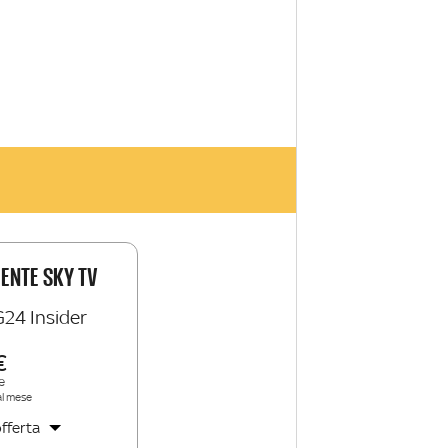
IENTE SKY TV
G24 Insider
e
al mese
fferta