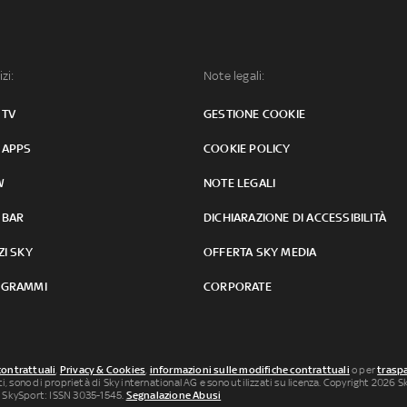
izi:
Note legali:
 TV
GESTIONE COOKIE
 APPS
COOKIE POLICY
W
NOTE LEGALI
 BAR
DICHIARAZIONE DI ACCESSIBILITÀ
ZI SKY
OFFERTA SKY MEDIA
GRAMMI
CORPORATE
contrattuali
,
Privacy & Cookies
,
informazioni sulle modifiche contrattuali
o per
traspa
uti, sono di proprietà di Sky international AG e sono utilizzati su licenza. Copyright 2026 Sky
 SkySport: ISSN 3035-1545.
Segnalazione Abusi