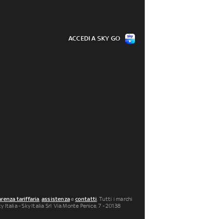
ACCEDI A SKY GO
renza tariffaria
,
assistenza
e
contatti
. Tutti i marchi
 Italia - Sky Italia Srl Via Monte Penice, 7 - 20138