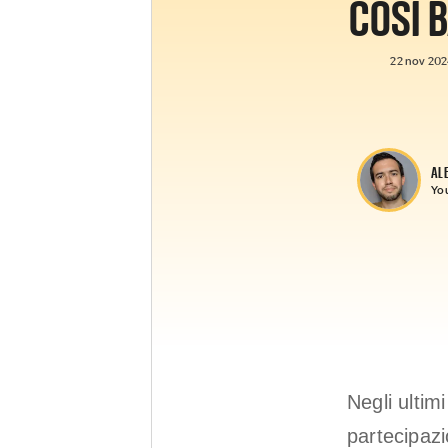
COSÌ 
22 nov 2024
AL
Yo
Negli ultimi
partecipazi