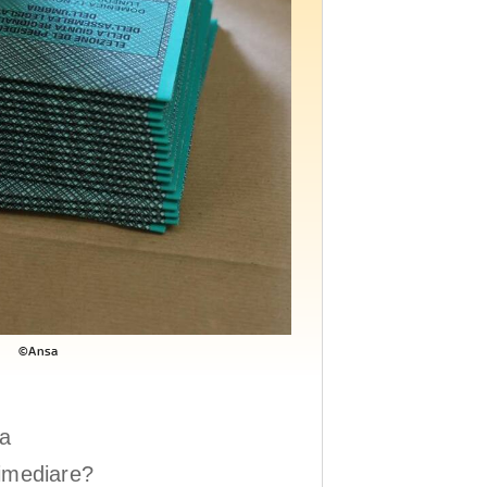
©Ansa
a 
rimediare?