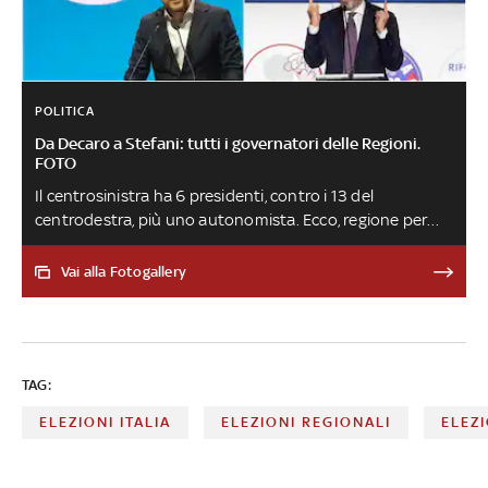
POLITICA
Da Decaro a Stefani: tutti i governatori delle Regioni.
FOTO
Il centrosinistra ha 6 presidenti, contro i 13 del
centrodestra, più uno autonomista. Ecco, regione per
regione (in ordine alfabetico), chi sono attualmente i
governatori in Italia
Vai alla Fotogallery
TAG:
ELEZIONI ITALIA
ELEZIONI REGIONALI
ELEZ