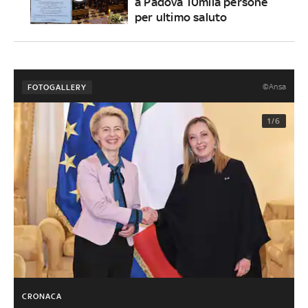
a Padova 10mila persone
per ultimo saluto
©Ansa
FOTOGALLERY
1/6
CRONACA