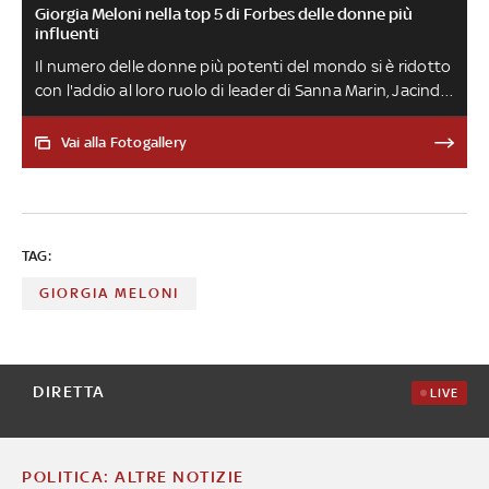
Giorgia Meloni nella top 5 di Forbes delle donne più
influenti
Il numero delle donne più potenti del mondo si è ridotto
con l'addio al loro ruolo di leader di Sanna Marin, Jacinda
Ardern e Nicola Sturgeon rispettivamente in Finlandia,
Nuova Zelanda e Scozia
Vai alla Fotogallery
TAG:
GIORGIA MELONI
DIRETTA
LIVE
POLITICA: ALTRE NOTIZIE