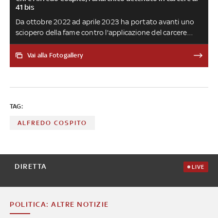
41 bis
Da ottobre 2022 ad aprile 2023 ha portato avanti uno
sciopero della fame contro l'applicazione del carcere
duro nei suoi confronti. È stato condannato per aver
gambizzato nel 2012 l'ad di Ansaldo Nucleare, Roberto
Vai alla Fotogallery
Adinolfi, e per aver piazzato due ordigni esplosivi fuori da
una caserma di Cuneo nel 2006. I suoi legali ritengono
che non ci siano le condizioni per tenerlo in cella con il
regime del carcere duro e dell'ergastolo ostativo
TAG:
ALFREDO COSPITO
DIRETTA
LIVE
POLITICA: ALTRE NOTIZIE