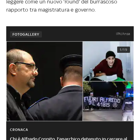
leggere come un nuovo 'round' del burrascoso
rapporto tra magistratura e governo.
IPA/Ansa
FOTOGALLERY
1/19
CRONACA
Chi è Alfredo Cospito, l'anarchico detenuto in carcere al