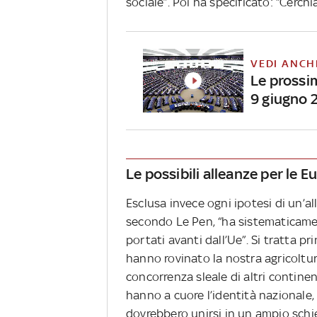
sociale”. Poi ha specificato: “Cerchi
VEDI ANCH
Le prossim
9 giugno 
Le possibili alleanze per le 
Esclusa invece ogni ipotesi di un’a
secondo Le Pen, “ha sistematicament
portati avanti dall’Ue”. Si tratta p
hanno rovinato la nostra agricoltura
concorrenza sleale di altri continent
hanno a cuore l’identità nazionale, 
dovrebbero unirsi in un ampio schie