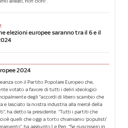
amo alleati, non cloni”.
E
e elezioni europee saranno tra il 6 e il
2024
Europee 2024
lleanza con il Partito Popolare Europeo che,
e votato a favore di tutti i deliri ideologici
rincipalmente degli “accordi di libero scambio che
 e lasciato la nostra industria alla mercé della
i”, ha detto la presidente. “Tutti i partiti che
cioè quelli che oggi a torto chiamiamo ‘populisti’
ramento”, ha aggiunto Le Pen. “Se riuscissero in