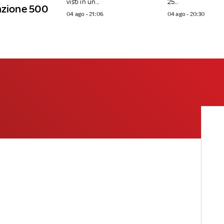
visti in un...
25...
unzione 500
04 ago - 21:06
04 ago - 20:30