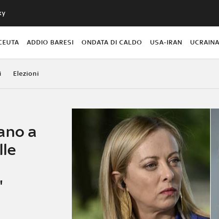
ky
CEUTA
ADDIO BARESI
ONDATA DI CALDO
USA-IRAN
UCRAIN
i
Elezioni
ano a
lle
"