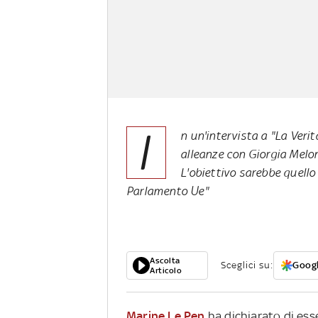
I
n un'intervista a "La Verit
alleanze con Giorgia Meloni
L'obiettivo sarebbe quello 
Parlamento Ue"
Ascolta
Sceglici su:
Googl
Articolo
Marine Le Pen
ha dichiarato di esse