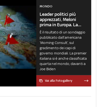
MONDO
Leader politici più
apprezzati, Meloni
prima in Europa. La
classifica
È il risultato di un sondaggio
pubblicato dall’americana
‘Morning Consult’, sul
gradimento dei capi di
governo mondiali. La premier
italiana si è anche classificata
quarta nel mondo, davanti a
Joe Biden
Vai alla Fotogallery