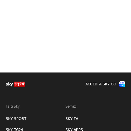
ACCEDI A SKY GO
I siti Sky:
Servizi:
SKY SPORT
SKY TV
SKY TG24
SKY APPS