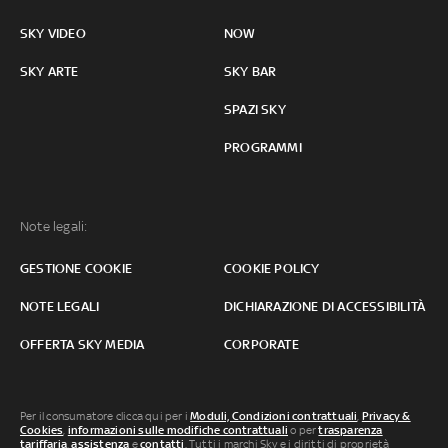
SKY VIDEO
NOW
SKY ARTE
SKY BAR
SPAZI SKY
PROGRAMMI
Note legali:
GESTIONE COOKIE
COOKIE POLICY
NOTE LEGALI
DICHIARAZIONE DI ACCESSIBILITÀ
OFFERTA SKY MEDIA
CORPORATE
Per il consumatore clicca qui per i
Moduli, Condizioni contrattuali
,
Privacy &
Cookies
,
informazioni sulle modifiche contrattuali
o per
trasparenza
tariffaria
,
assistenza
e
contatti
. Tutti i marchi Sky e i diritti di proprietà