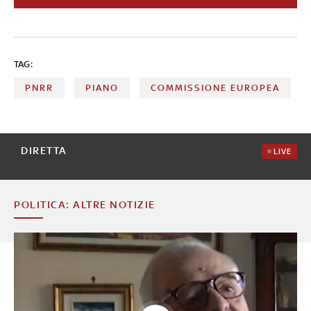
Inoltre, il governo Meloni fin dalle elezioni dello scorso
settembre ha annunciato la volontà di rivedere il Piano
ma non ha ancora presentato richiesta formale di
modifica. Questi temi, con il confronto con gli altri Stati,
TAG:
sono al centro dell’ultima puntata di Numeri, su Sky
TG24
PNRR
PIANO
COMMISSIONE EUROPEA
DIRETTA
LIVE
POLITICA: ALTRE NOTIZIE