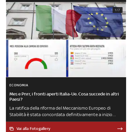
1/7
ECONOMIA
Mes e Pnrr, i fronti aperti Italia-Ue. Cosa succede in altri
Paesi?
La ratifica della riforma del Meccanismo Europeo di
Stabilità è stata concordata definitivamente a inizio
2021, ma manca ancora l’approvazione da parte del
Parlamento italiano. Sul Pnrr, Roma aspetta la terza rata.
Vai alla Fotogallery