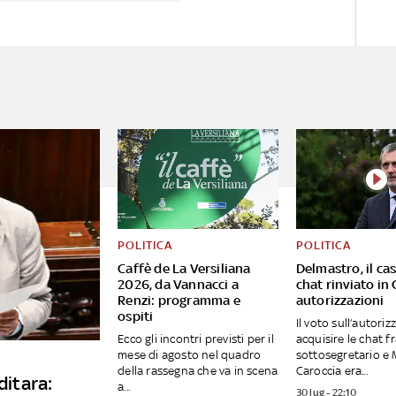
POLITICA
POLITICA
Caffè de La Versiliana
Delmastro, il cas
2026, da Vannacci a
chat rinviato in
Renzi: programma e
autorizzazioni
ospiti
Il voto sull’autori
Ecco gli incontri previsti per il
acquisire le chat fr
mese di agosto nel quadro
sottosegretario e
della rassegna che va in scena
Caroccia era...
ditara:
a...
30 lug - 22:10