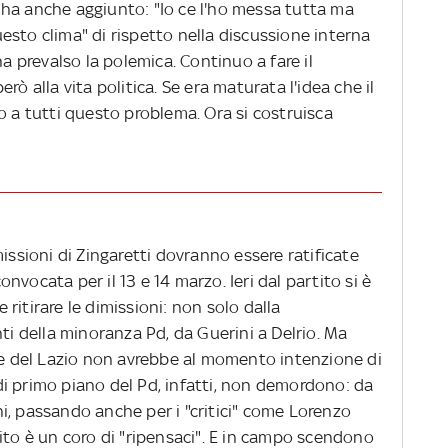
le ha anche aggiunto: "Io ce l'ho messa tutta ma
esto clima" di rispetto nella discussione interna
ha prevalso la polemica. Continuo a fare il
rò alla vita politica. Se era maturata l'idea che il
o a tutti questo problema. Ora si costruisca
issioni di Zingaretti dovranno essere ratificate
vocata per il 13 e 14 marzo. Ieri dal partito si è
e ritirare le dimissioni: non solo dalla
 della minoranza Pd, da Guerini a Delrio. Ma
ore del Lazio non avrebbe al momento intenzione di
i di primo piano del Pd, infatti, non demordono: da
i, passando anche per i "critici" come Lorenzo
ito è un coro di "ripensaci". E in campo scendono