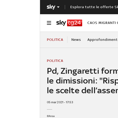
Esplora tutte le offerte S
CAOS MIGRANTI 
POLITICA
News
Approfondiment
POLITICA
Pd, Zingaretti for
le dimissioni: "Ri
le scelte dell’ass
05 mar 2021 - 17:53
©Ansa