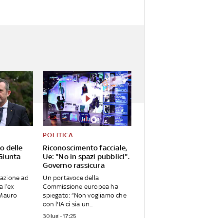
POLITICA
o delle
Riconoscimento facciale,
 Giunta
Ue: "No in spazi pubblici".
Governo rassicura
zzazione ad
Un portavoce della
a l’ex
Commissione europea ha
 Mauro
spiegato: “Non vogliamo che
con l'IA ci sia un...
30 lug - 17:25