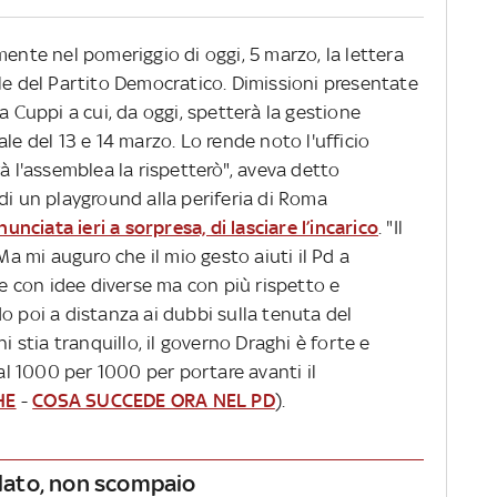
mente nel pomeriggio di oggi, 5 marzo, la lettera
le del Partito Democratico. Dimissioni presentate
a Cuppi a cui, da oggi, spetterà la gestione
le del 13 e 14 marzo. Lo rende noto l'ufficio
à l'assemblea la rispetterò", aveva detto
di un playground alla periferia di Roma
unciata ieri a sorpresa, di lasciare l’incarico
. "Il
 mi auguro che il mio gesto aiuti il Pd a
he con idee diverse ma con più rispetto e
o poi a distanza ai dubbi sulla tenuta del
i stia tranquillo, il governo Draghi è forte e
 al 1000 per 1000 per portare avanti il
HE
-
COSA SUCCEDE ORA NEL PD
).
 lato, non scompaio