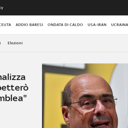
ky
CEUTA
ADDIO BARESI
ONDATA DI CALDO
USA-IRAN
UCRAIN
i
Elezioni
malizza
spetterò
emblea"