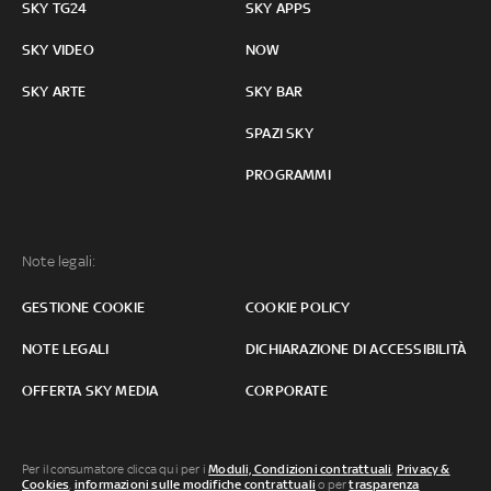
SKY TG24
SKY APPS
SKY VIDEO
NOW
SKY ARTE
SKY BAR
SPAZI SKY
PROGRAMMI
Note legali:
GESTIONE COOKIE
COOKIE POLICY
NOTE LEGALI
DICHIARAZIONE DI ACCESSIBILITÀ
OFFERTA SKY MEDIA
CORPORATE
Per il consumatore clicca qui per i
Moduli, Condizioni contrattuali
,
Privacy &
Cookies
,
informazioni sulle modifiche contrattuali
o per
trasparenza