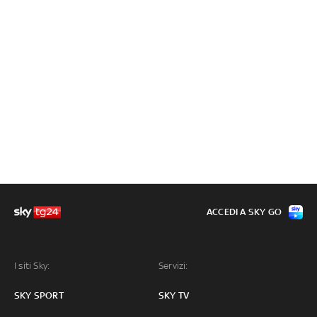
ACCEDI A SKY GO
I siti Sky:
Servizi:
SKY SPORT
SKY TV