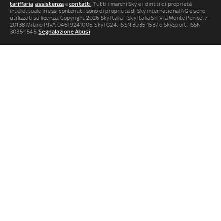
tariffaria
,
assistenza
e
contatti
. Tutti i marchi Sky e i diritti di proprietà
intellettuale in essi contenuti, sono di proprietà di Sky international AG e sono
utilizzati su licenza. Copyright 2026 Sky Italia - Sky Italia Srl Via Monte Penice, 7 -
20138 Milano P.IVA 04619241005. SkyTG24: ISSN 3035-1537 e SkySport: ISSN
3035-1545.
Segnalazione Abusi