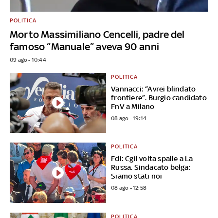
POLITICA
Morto Massimiliano Cencelli, padre del
famoso “Manuale” aveva 90 anni
09 ago - 10:44
POLITICA
Vannacci: “Avrei blindato
frontiere”. Burgio candidato
FnV a Milano
08 ago - 19:14
POLITICA
FdI: Cgil volta spalle a La
Russa. Sindacato belga:
Siamo stati noi
08 ago - 12:58
POLITICA