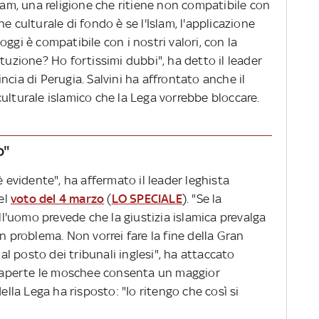
slam, una religione che ritiene non compatibile con
e culturale di fondo è se l'Islam, l'applicazione
ggi è compatibile con i nostri valori, con la
ituzione? Ho fortissimi dubbi", ha detto il leader
cia di Perugia. Salvini ha affrontato anche il
ulturale islamico che la Lega vorrebbe bloccare.
o"
è evidente", ha affermato il leader leghista
del
voto del 4 marzo
(
LO SPECIALE
). "Se la
ell'uomo prevede che la giustizia islamica prevalga
n problema. Non vorrei fare la fine della Gran
 al posto dei tribunali inglesi", ha attaccato
re aperte le moschee consenta un maggior
ella Lega ha risposto: "Io ritengo che così si