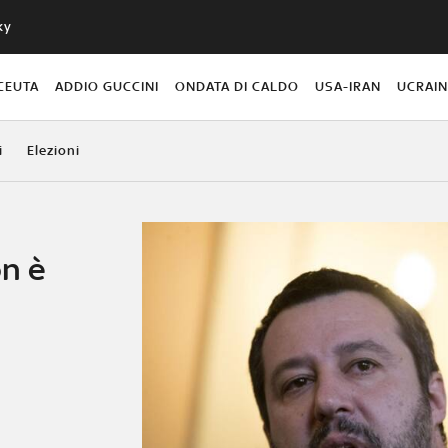
ky
CEUTA
ADDIO GUCCINI
ONDATA DI CALDO
USA-IRAN
UCRAI
i
Elezioni
on è