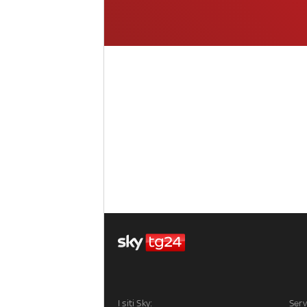
I siti Sky:
Serv