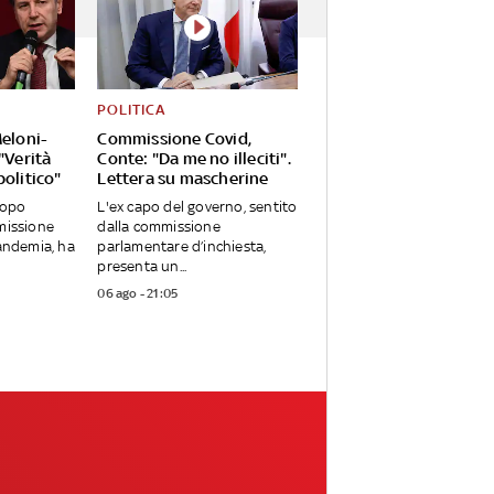
POLITICA
Meloni-
Commissione Covid,
"Verità
Conte: "Da me no illeciti".
olitico"
Lettera su mascherine
dopo
L'ex capo del governo, sentito
missione
dalla commissione
pandemia, ha
parlamentare d’inchiesta,
presenta un...
06 ago - 21:05