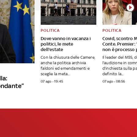
POLITICA
POLITICA
Dove vanno in vacanza i
Covid, scontro 
politici, le mete
Conte. Premier: 
dell'estate
non è processo p
Con la chiusura delle Camere,
Il leader del M5S, 
anche la politica archivia
l’audizione in com
faldoni ed emendamenti e
d’inchiesta sulla 
sceglie la meta...
definito la...
la:
07 ago - 19:45
07 ago - 08:56
fondante”