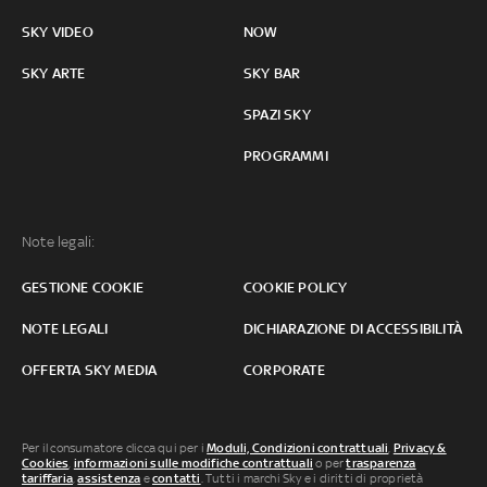
SKY VIDEO
NOW
SKY ARTE
SKY BAR
SPAZI SKY
PROGRAMMI
Note legali:
GESTIONE COOKIE
COOKIE POLICY
NOTE LEGALI
DICHIARAZIONE DI ACCESSIBILITÀ
OFFERTA SKY MEDIA
CORPORATE
Per il consumatore clicca qui per i
Moduli, Condizioni contrattuali
,
Privacy &
Cookies
,
informazioni sulle modifiche contrattuali
o per
trasparenza
tariffaria
,
assistenza
e
contatti
. Tutti i marchi Sky e i diritti di proprietà