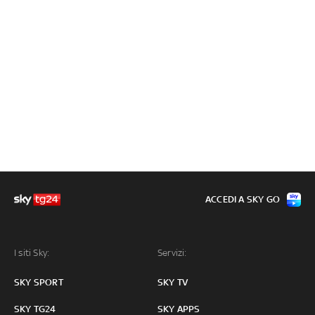
ACCEDI A SKY GO
I siti Sky:
Servizi:
SKY SPORT
SKY TV
SKY TG24
SKY APPS