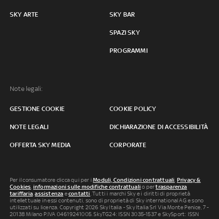
SKY ARTE
SKY BAR
SPAZI SKY
PROGRAMMI
Note legali:
GESTIONE COOKIE
COOKIE POLICY
NOTE LEGALI
DICHIARAZIONE DI ACCESSIBILITÀ
OFFERTA SKY MEDIA
CORPORATE
Per il consumatore clicca qui per i
Moduli, Condizioni contrattuali
,
Privacy &
Cookies
,
informazioni sulle modifiche contrattuali
o per
trasparenza
tariffaria
,
assistenza
e
contatti
. Tutti i marchi Sky e i diritti di proprietà
intellettuale in essi contenuti, sono di proprietà di Sky international AG e sono
utilizzati su licenza. Copyright 2026 Sky Italia - Sky Italia Srl Via Monte Penice, 7 -
20138 Milano P.IVA 04619241005. SkyTG24: ISSN 3035-1537 e SkySport: ISSN