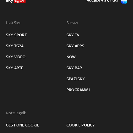
ACCEDI A SKY GO
I siti Sky:
Servizi:
SKY SPORT
SKY TV
SKY TG24
SKY APPS
SKY VIDEO
NOW
SKY ARTE
SKY BAR
SPAZI SKY
PROGRAMMI
Note legali:
GESTIONE COOKIE
COOKIE POLICY