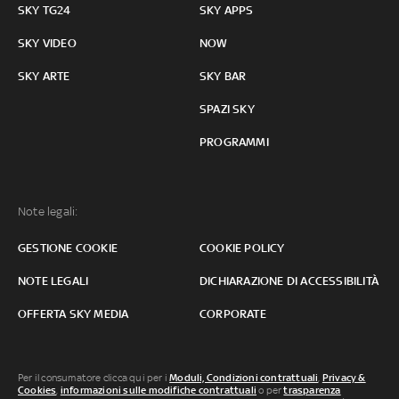
SKY TG24
SKY APPS
SKY VIDEO
NOW
SKY ARTE
SKY BAR
SPAZI SKY
PROGRAMMI
Note legali:
GESTIONE COOKIE
COOKIE POLICY
NOTE LEGALI
DICHIARAZIONE DI ACCESSIBILITÀ
OFFERTA SKY MEDIA
CORPORATE
Per il consumatore clicca qui per i
Moduli, Condizioni contrattuali
,
Privacy &
Cookies
,
informazioni sulle modifiche contrattuali
o per
trasparenza