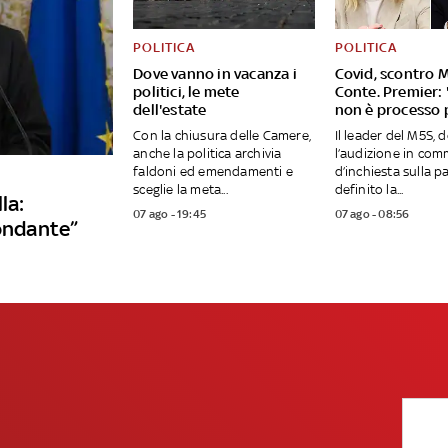
POLITICA
POLITICA
Dove vanno in vacanza i
Covid, scontro 
politici, le mete
Conte. Premier: 
dell'estate
non è processo p
Con la chiusura delle Camere,
Il leader del M5S, 
anche la politica archivia
l’audizione in com
faldoni ed emendamenti e
d’inchiesta sulla 
sceglie la meta...
definito la...
la:
07 ago - 19:45
07 ago - 08:56
fondante”