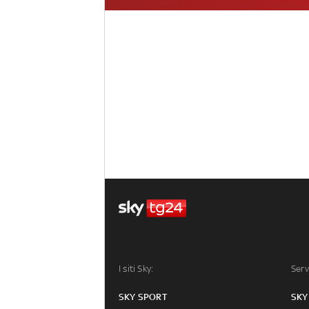
I siti Sky:
Serv
SKY SPORT
SKY