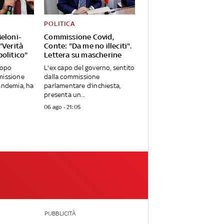
POLITICA
Meloni-
Commissione Covid,
"Verità
Conte: "Da me no illeciti".
olitico"
Lettera su mascherine
dopo
L'ex capo del governo, sentito
missione
dalla commissione
pandemia, ha
parlamentare d’inchiesta,
presenta un...
06 ago - 21:05
PUBBLICITÀ