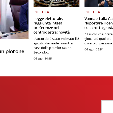
POLITICA
POLITICA
Legge elettorale,
Vannacci alla C
raggiunta intesa
"Riportare il ce
preferenze nel
sulla rotta giust
centrodestra: novità
"Il ruolo che prefe
L'accordo è stato vidimato il 5
giocare è quello di
agosto dai leader riuniti a
ovvero di persona e
casa della premier Meloni.
06 ago - 08:54
un plotone
Secondo...
06 ago - 14:15