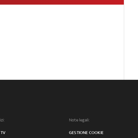
izi:
Note legali:
 TV
GESTIONE COOKIE