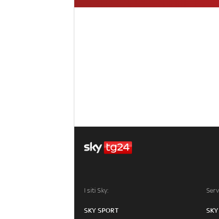
I siti Sky:
Serv
SKY SPORT
SKY