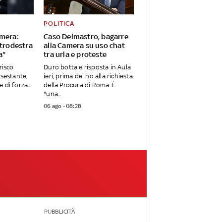
POLITICA
amera:
Caso Delmastro, bagarre
ntrodestra
alla Camera su uso chat
a"
tra urla e proteste
risco
Duro botta e risposta in Aula
 sestante,
ieri, prima del no alla richiesta
 di forza...
della Procura di Roma. È
"una...
06 ago - 08:28
PUBBLICITÀ