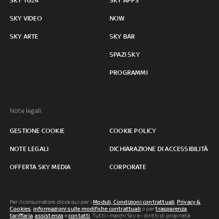
SKY TG24
SKY APPS
SKY VIDEO
NOW
SKY ARTE
SKY BAR
SPAZI SKY
PROGRAMMI
Note legali:
GESTIONE COOKIE
COOKIE POLICY
NOTE LEGALI
DICHIARAZIONE DI ACCESSIBILITÀ
OFFERTA SKY MEDIA
CORPORATE
Per il consumatore clicca qui per i
Moduli, Condizioni contrattuali
,
Privacy &
Cookies
,
informazioni sulle modifiche contrattuali
o per
trasparenza
tariffaria
,
assistenza
e
contatti
. Tutti i marchi Sky e i diritti di proprietà