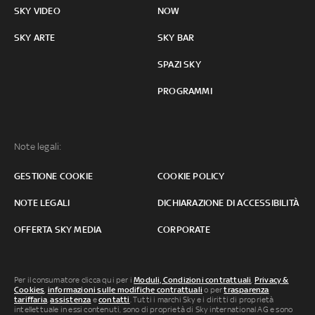
SKY VIDEO
NOW
SKY ARTE
SKY BAR
SPAZI SKY
PROGRAMMI
Note legali:
GESTIONE COOKIE
COOKIE POLICY
NOTE LEGALI
DICHIARAZIONE DI ACCESSIBILITÀ
OFFERTA SKY MEDIA
CORPORATE
Per il consumatore clicca qui per i
Moduli, Condizioni contrattuali
,
Privacy &
Cookies
,
informazioni sulle modifiche contrattuali
o per
trasparenza
tariffaria
,
assistenza
e
contatti
. Tutti i marchi Sky e i diritti di proprietà
intellettuale in essi contenuti, sono di proprietà di Sky international AG e sono