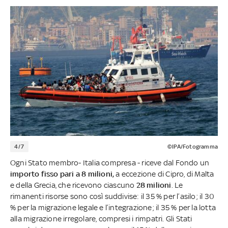
4/7
©IPA/Fotogramma
Ogni Stato membro- Italia compresa - riceve dal Fondo un
importo fisso pari a 8 milioni,
a eccezione di Cipro, di Malta
e della Grecia, che ricevono ciascuno
28 milioni
. Le
rimanenti risorse sono così suddivise: il 35 % per l’asilo; il 30
% per la migrazione legale e l’integrazione; il 35 % per la lotta
alla migrazione irregolare, compresi i rimpatri. Gli Stati