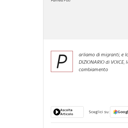
Pamela Foti
P
arliamo di migranti, e
DIZIONARIO di VOICE, la
cambiamento
Ascolta
Sceglici su:
Googl
Articolo