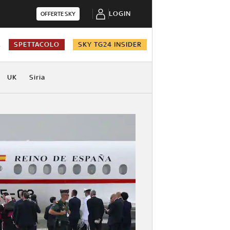
LOGIN
OFFERTE SKY
A
SPETTACOLO
SKY TG24 INSIDER
UK
Siria