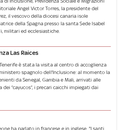
a di Inclusione, Previdenza Sociale e Migrazioni
ritoriale Angel Victor Torres, la presidente del
z, il vescovo della diocesi canaria isole
iatrice della Spagna presso la santa Sede Isabel
i, militari ed ecclesiastiche.
enza Las Raices
nerife è stata la visita al centro di accoglienza
 ministero spagnolo dell'Inclusione: al momento la
nienti da Senegal, Gambia e Mali, arrivati alle
 dei “cayucos”, i precari caicchi impiegati dai
eone ha parlato in francese e in inglese. "I santi