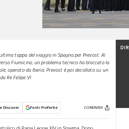
DI
l'ultima tappa del viaggio in Spagna per Prevost. Al
erso Fiumicino, un problema tecnico ha bloccato la
le, operato da Iberia. Prevost è poi decollato su un
 da Re Felipe VI
e Discover
Fonti Preferite
CONDIVIDI
postolico di Papa Leone XIV in Spagna. Dopo