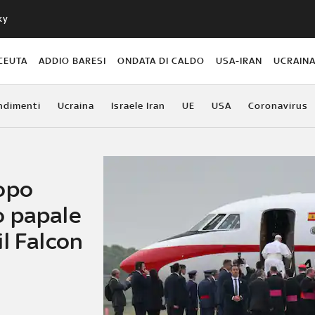
ky
CEUTA
ADDIO BARESI
ONDATA DI CALDO
USA-IRAN
UCRAIN
ndimenti
Ucraina
Israele Iran
UE
USA
Coronavirus
opo
o papale
l Falcon