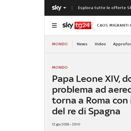
Esplora tutte le offerte S
CAOS MIGRANTI 
MONDO
News
Video
Approfo
MONDO
Papa Leone XIV, d
problema ad aere
torna a Roma con i
del re di Spagna
12 giu 2026 - 23:10