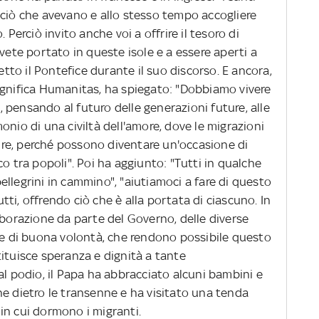
 ciò che avevano e allo stesso tempo accogliere
 Perciò invito anche voi a offrire il tesoro di
avete portato in queste isole e a essere aperti a
detto il Pontefice durante il suo discorso. E ancora,
agnifica Humanitas, ha spiegato: "Dobbiamo vivere
 pensando al futuro delle generazioni future, alle
onio di una civiltà dell'amore, dove le migrazioni
re, perché possono diventare un'occasione di
o tra popoli". Poi ha aggiunto: "Tutti in qualche
llegrini in cammino", "aiutiamoci a fare di questo
ti, offrendo ciò che è alla portata di ciascuno. In
aborazione da parte del Governo, delle diverse
nne di buona volontà, che rendono possibile questo
ituisce speranza e dignità a tante
al podio, il Papa ha abbracciato alcuni bambini e
ne dietro le transenne e ha visitato una tenda
i in cui dormono i migranti.