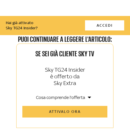
Hai già attivato
ACCEDI
Sky TG24 Insider?
PUOI CONTINUARE A LEGGERE L'ARTICOLO:
SE SEI GIÀ CLIENTE SKY TV
Sky TG24 Insider
è offerto da
Sky Extra
Cosa comprende l'offerta
Tutti gli articoli di Sky TG24 Insider e
ATTIVALO ORA
Sky Sport Insider
Approfondimenti, opinioni e punti di
vista autorevoli