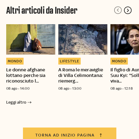
Altri articoli da Insider
MONDO
LIFESTYLE
MONDO
Le donne afghane
A Roma le meraviglie
Il figlio di A
lottano perche sia
di Villa Celimontana:
Suu Kyi: "Sol
riconosciuto l...
riemerg...
viva...
08 ago - 14:00
08 ago - 13:00
08 ago - 12:18
Leggi altro
TORNA AD INIZIO PAGINA