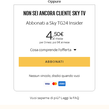
Oppure
La newsletter esclusiva di Sky TG24
Insider e Sky Sport Insider
NON SEI ANCORA CLIENTE SKY TV
Abbonati a Sky TG24 Insider
4
50
al mese
per 3 mesi, poi 9€ al mese
Cosa comprende l'offerta
Tutti gli articoli di Sky TG24 Insider
ABBONATI
Approfondimenti
,
opinioni e punti di
vista autorevoli
Nessun vincolo, disdici quando vuoi
La newsletter esclusiva di Sky TG24
Insider
Vuoi saperne di più? Leggi le FAQ