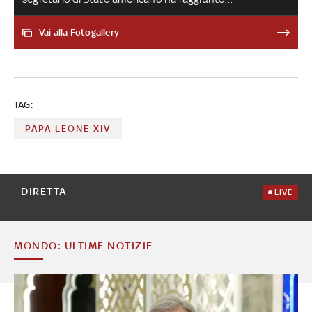
il Vaticano per incontrare Papa Leone XIV e il cardinale
Pietro Parolin. Domani, Rubio si recherà a Palazzo Chigi
Vai alla Fotogallery
dalla premier Giorgia Meloni e vedrà anche il ministro
degli Esteri, Antonio Tajani, e quello della Difesa, Guido
Crosetto
TAG:
PAPA LEONE XIV
DIRETTA
LIVE
MONDO: ULTIME NOTIZIE