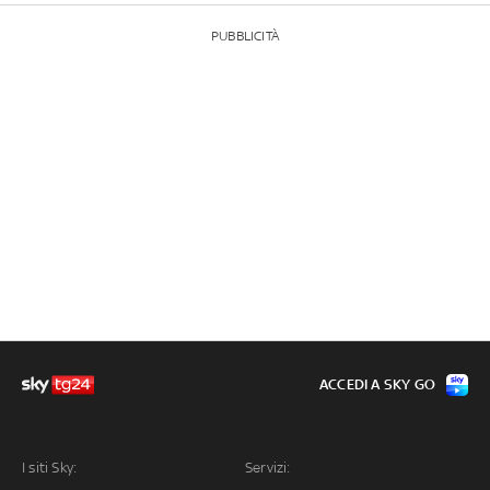
PUBBLICITÀ
ACCEDI A SKY GO
I siti Sky:
Servizi: