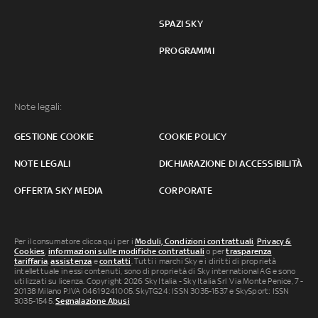
SPAZI SKY
PROGRAMMI
Note legali:
GESTIONE COOKIE
COOKIE POLICY
NOTE LEGALI
DICHIARAZIONE DI ACCESSIBILITÀ
OFFERTA SKY MEDIA
CORPORATE
Per il consumatore clicca qui per i
Moduli, Condizioni contrattuali
,
Privacy &
Cookies
,
informazioni sulle modifiche contrattuali
o per
trasparenza
tariffaria
,
assistenza
e
contatti
. Tutti i marchi Sky e i diritti di proprietà
intellettuale in essi contenuti, sono di proprietà di Sky international AG e sono
utilizzati su licenza. Copyright 2026 Sky Italia - Sky Italia Srl Via Monte Penice, 7 -
20138 Milano P.IVA 04619241005. SkyTG24: ISSN 3035-1537 e SkySport: ISSN
3035-1545.
Segnalazione Abusi