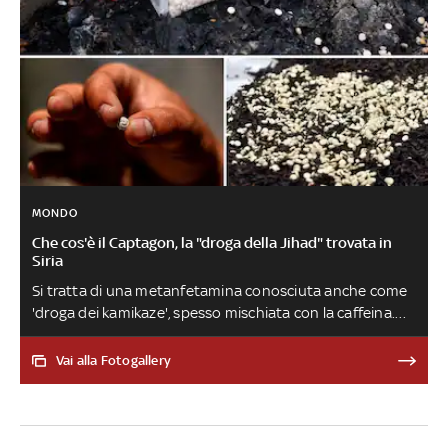
MONDO
Che cos'è il Captagon, la "droga della Jihad" trovata in
Siria
Si tratta di una metanfetamina conosciuta anche come
'droga dei kamikaze', spesso mischiata con la caffeina.
Non è molto diffusa in occidente, mentre è una
sostanza che si trova relativamente in abbondanza in
Vai alla Fotogallery
Medio Oriente. In Siria sono stati scoperti diversi
laboratori per la produzione del Captagon. Ecco di cosa
si tratta e quali sono gli effetti