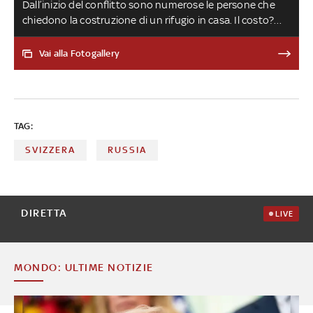
Dall’inizio del conflitto sono numerose le persone che
chiedono la costruzione di un rifugio in casa. Il costo?
Dai 50 ai 90mila euro. L’imprenditore di un’azienda
mantovana: “C'è un'ingiustificata isteria dovuta alla
Vai alla Fotogallery
paura di una guerra anche qui”
TAG:
SVIZZERA
RUSSIA
DIRETTA
LIVE
MONDO: ULTIME NOTIZIE