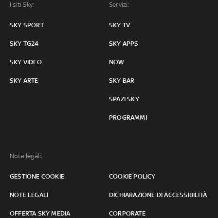
I siti Sky:
Servizi:
SKY SPORT
SKY TV
SKY TG24
SKY APPS
SKY VIDEO
NOW
SKY ARTE
SKY BAR
SPAZI SKY
PROGRAMMI
Note legali:
GESTIONE COOKIE
COOKIE POLICY
NOTE LEGALI
DICHIARAZIONE DI ACCESSIBILITÀ
OFFERTA SKY MEDIA
CORPORATE