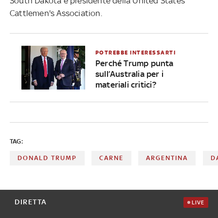
South Dakota e presidente della United States
Cattlemen's Association.
POTREBBE INTERESSARTI
Perché Trump punta
sull’Australia per i
materiali critici?
TAG:
DONALD TRUMP
CARNE
ARGENTINA
D
DIRETTA
LIVE