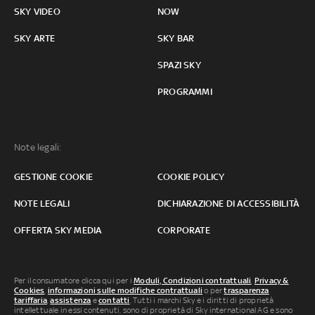
SKY VIDEO
NOW
SKY ARTE
SKY BAR
SPAZI SKY
PROGRAMMI
Note legali:
GESTIONE COOKIE
COOKIE POLICY
NOTE LEGALI
DICHIARAZIONE DI ACCESSIBILITÀ
OFFERTA SKY MEDIA
CORPORATE
Per il consumatore clicca qui per i
Moduli, Condizioni contrattuali
,
Privacy &
Cookies
,
informazioni sulle modifiche contrattuali
o per
trasparenza
tariffaria
,
assistenza
e
contatti
. Tutti i marchi Sky e i diritti di proprietà
intellettuale in essi contenuti, sono di proprietà di Sky international AG e sono