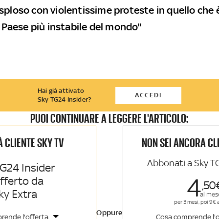
sploso con violentissime proteste in quello che 
l Paese più instabile del mondo"
Hai già attivato
ACCEDI
Sky TG24 Insider?
PUOI CONTINUARE A LEGGERE L'ARTICOLO:
IÀ CLIENTE SKY TV
NON SEI ANCORA CL
Abbonati a Sky T
G24 Insider
4
offerto da
50
ky Extra
al mes
per 3 mesi, poi 9€ 
Oppure
rende l'offerta
Cosa comprende l'o