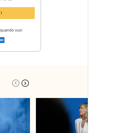
y TG24 Insider
I
nioni e punti di
i quando vuoi
a di Sky TG24