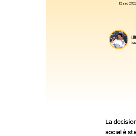
12 set 2025
LU
Isp
La decisio
social è st