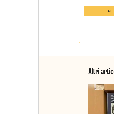
Tutti gli art
AT
Sky Sport I
Approfondim
vista autore
La newslett
Insider e Sk
Altri artic