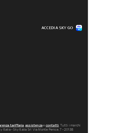
ACCEDI A SKY GO
renza tariffaria
,
assistenza
e
contatti
. Tutti i marchi
 Italia - Sky Italia Srl Via Monte Penice, 7 - 20138