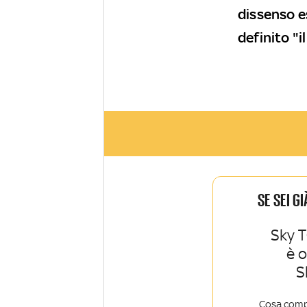
dissenso e
definito "i
SE SEI G
Sky T
è 
S
Cosa comp