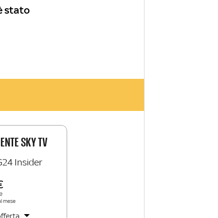
è stato
IENTE SKY TV
G24 Insider
e
al mese
fferta