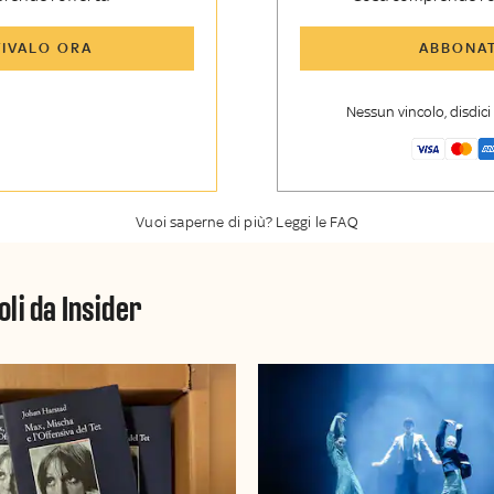
icoli di Sky TG24 Insider e
Tutti gli articoli di Sk
TIVALO ORA
ABBONAT
nsider
enti, opinioni e punti di
Approfondimenti
,
opi
voli
vista autorevoli
Nessun vincolo, disdic
er esclusiva di Sky TG24
La newsletter esclusiv
y Sport Insider
Insider
Vuoi saperne di più? Leggi le FAQ
oli da Insider