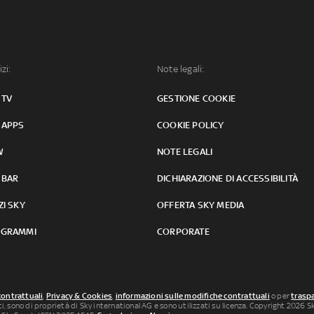
izi:
Note legali:
 TV
GESTIONE COOKIE
 APPS
COOKIE POLICY
W
NOTE LEGALI
 BAR
DICHIARAZIONE DI ACCESSIBILITÀ
ZI SKY
OFFERTA SKY MEDIA
GRAMMI
CORPORATE
contrattuali
,
Privacy & Cookies
,
informazioni sulle modifiche contrattuali
o per
traspa
uti, sono di proprietà di Sky international AG e sono utilizzati su licenza. Copyright 2026 Sky