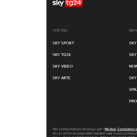
I siti Sky:
Serv
SKY SPORT
SKY
SKY TG24
SKY
SKY VIDEO
NO
SKY ARTE
SKY
SPA
PRO
Per il consumatore clicca qui per i
Moduli, Condizioni 
Sky e i diritti di proprietà intellettuale in essi conten