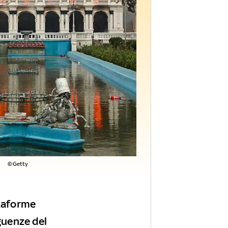
©Getty
ttaforme
eguenze del