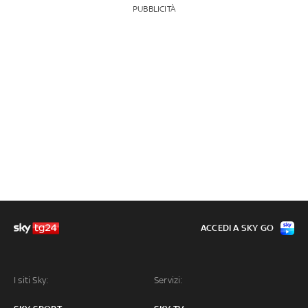
PUBBLICITÀ
ACCEDI A SKY GO
I siti Sky:
Servizi: