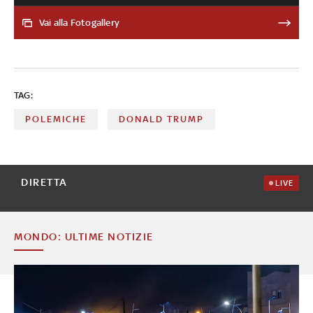
Unione europea con dazi al 15%, ma restano punti in
sospeso in alcuni settori, come farmaci e metalli. L’intesa
Vai alla Fotogallery
prevede esenzioni su prodotti strategici e un forte
incremento degli scambi energetici
TAG:
POLEMICHE
DONALD TRUMP
DIRETTA
LIVE
MONDO: ULTIME NOTIZIE