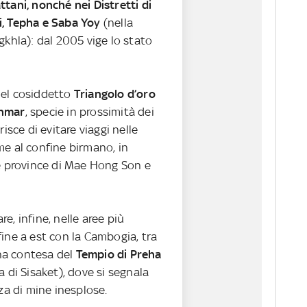
tani, nonché nei Distretti di
, Tepha e Saba Yoy
(nella
gkhla): dal 2005 vige lo stato
nel cosiddetto
Triangolo d’oro
anmar
, specie in prossimità dei
risce di evitare viaggi nelle
me al confine birmano, in
le province di Mae Hong Son e
e, infine, nelle aree più
ine a est con la Cambogia, tra
zona contesa del
Tempio di Preha
a di Sisaket), dove si segnala
nza di mine inesplose.