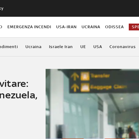
ky
O
EMERGENZA INCENDI
USA-IRAN
UCRAINA
ODISSEA
SP
ndimenti
Ucraina
Israele Iran
UE
USA
Coronavirus
vitare:
nezuela,