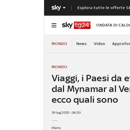
Esplora tutte le offerte S
ONDATA DI CALD
MONDO
News
Video
Approfo
MONDO
Viaggi, i Paesi da e
dal Mynamar al Ve
ecco quali sono
30 lug 2025 - 06:30
©Getty