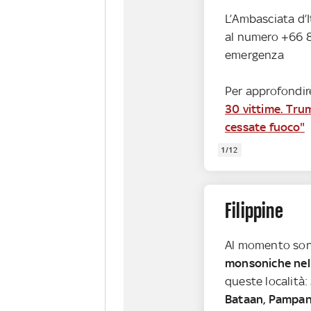
L’Ambasciata d’I
al numero +66 8
emergenza
Per approfondir
30 vittime. Tru
cessate fuoco"
1/12
Filippine
Al momento son
monsoniche nel
queste località:
Bataan, Pampang