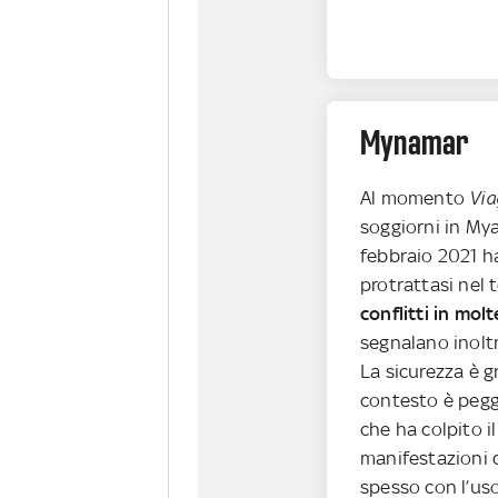
Mynamar
Al momento
Via
soggiorni in Mya
febbraio 2021 ha
protrattasi nel 
conflitti in mol
segnalano inoltr
La sicurezza è g
contesto è pegg
che ha colpito il
manifestazioni 
spesso con l’uso 