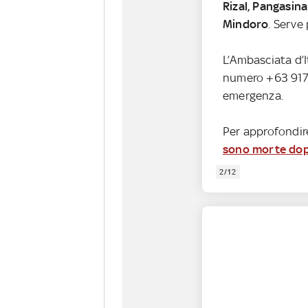
Rizal, Pangasina
Mindoro
. Serve
L’Ambasciata d’I
numero +63 917 
emergenza.
Per approfondir
sono morte dopo
2/12