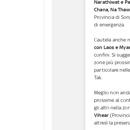
Narathiwat e Pat
Chana, Na Thawi
Provincia di Son
di emergenza.
Cautela anche 
con Laos e My
confini. Si sugge
zone più prossi
particolare nel
Tak.
Meglio non andar
prossime al conf
gli altri nella 
Vihear
(Provinci
altresì la prese