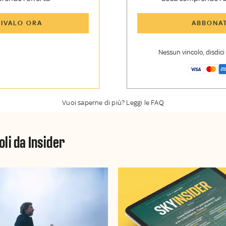
icoli di Sky TG24 Insider e
Tutti gli articoli di Sk
TIVALO ORA
ABBONAT
nsider
enti, opinioni e punti di
Approfondimenti
,
opi
voli
vista autorevoli
Nessun vincolo, disdic
er esclusiva di Sky TG24
La newsletter esclusiv
y Sport Insider
Insider
Vuoi saperne di più? Leggi le FAQ
oli da Insider