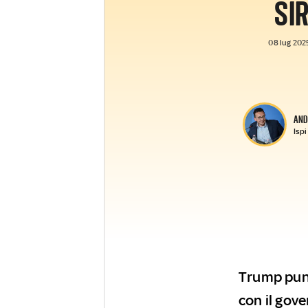
SIR
08 lug 2025
AND
Ispi
Trump punt
con il gov