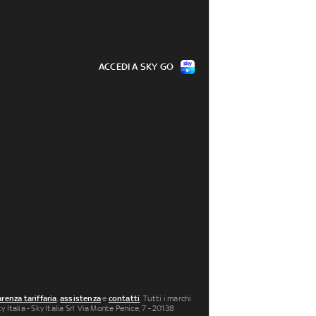
ACCEDI A SKY GO
renza tariffaria
,
assistenza
e
contatti
. Tutti i marchi
 Italia - Sky Italia Srl Via Monte Penice, 7 - 20138