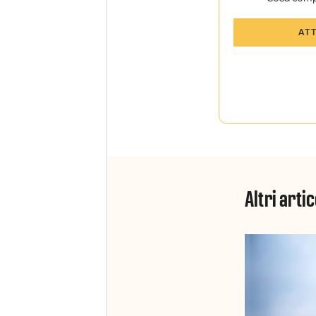
Tutti gli art
AT
Sky Sport I
Approfondim
vista autore
La newslett
Insider e Sk
Altri artic