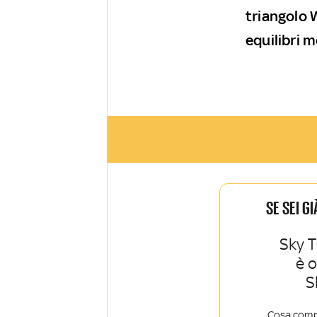
triangolo 
equilibri m
SE SEI G
Sky T
è 
S
Cosa comp