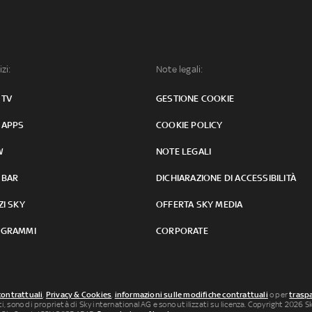
izi:
Note legali:
 TV
GESTIONE COOKIE
 APPS
COOKIE POLICY
W
NOTE LEGALI
 BAR
DICHIARAZIONE DI ACCESSIBILITÀ
ZI SKY
OFFERTA SKY MEDIA
GRAMMI
CORPORATE
contrattuali
,
Privacy & Cookies
,
informazioni sulle modifiche contrattuali
o per
traspa
uti, sono di proprietà di Sky international AG e sono utilizzati su licenza. Copyright 2026 Sky