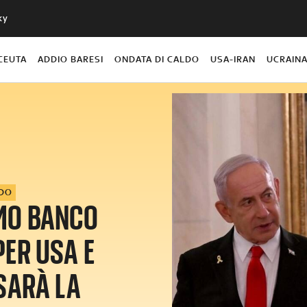
ky
CEUTA
ADDIO BARESI
ONDATA DI CALDO
USA-IRAN
UCRAIN
DO
IMO BANCO
PER USA E
SARÀ LA