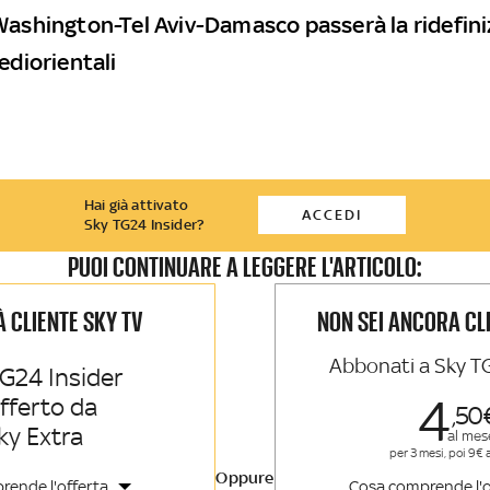
Washington-Tel Aviv-Damasco passerà la ridefini
ediorientali
Hai già attivato
ACCEDI
Sky TG24 Insider?
PUOI CONTINUARE A LEGGERE L'ARTICOLO:
IÀ CLIENTE SKY TV
NON SEI ANCORA CL
Abbonati a Sky T
G24 Insider
4
offerto da
50
ky Extra
al mes
per 3 mesi, poi 9€ 
Oppure
rende l'offerta
Cosa comprende l'o