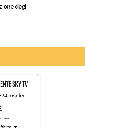
zione degli
IENTE SKY TV
G24 Insider
e
al mese
fferta