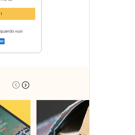
y TG24 Insider
I
nioni e punti di
i quando vuoi
a di Sky TG24