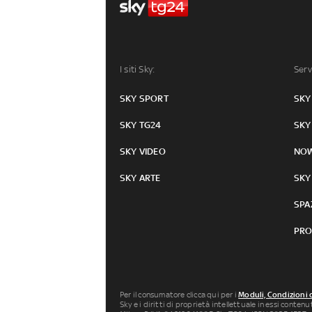
I siti Sky:
Serv
SKY SPORT
SKY
SKY TG24
SKY
SKY VIDEO
NO
SKY ARTE
SKY
SPA
PRO
Per il consumatore clicca qui per i
Moduli, Condizioni 
Sky e i diritti di proprietà intellettuale in essi conten