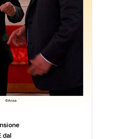
©Ansa
ensione
 dal