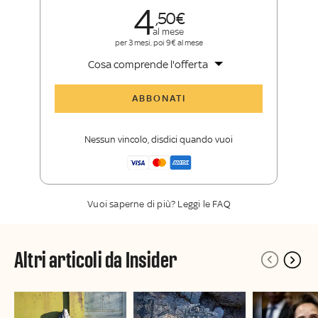
4
50
al mese
per 3 mesi, poi 9€ al mese
Cosa comprende l'offerta
Tutti gli articoli di Sky TG24 Insider
ABBONATI
Approfondimenti
,
opinioni e punti di
vista autorevoli
Nessun vincolo, disdici quando vuoi
La newsletter esclusiva di Sky TG24
Insider
Vuoi saperne di più? Leggi le FAQ
Altri articoli da Insider