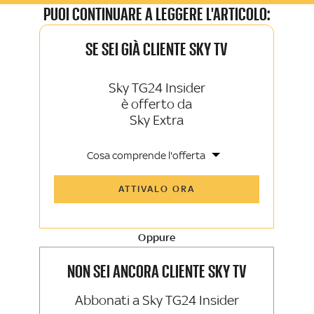
PUOI CONTINUARE A LEGGERE L'ARTICOLO:
SE SEI GIÀ CLIENTE SKY TV
Sky TG24 Insider
è offerto da
Sky Extra
Cosa comprende l'offerta
Tutti gli articoli di Sky TG24 Insider e
ATTIVALO ORA
Sky Sport Insider
Approfondimenti, opinioni e punti di
vista autorevoli
Oppure
La newsletter esclusiva di Sky TG24
Insider e Sky Sport Insider
NON SEI ANCORA CLIENTE SKY TV
Abbonati a Sky TG24 Insider