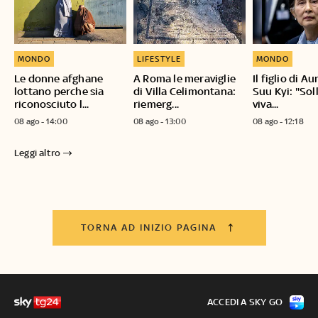
MONDO
LIFESTYLE
MONDO
Le donne afghane
A Roma le meraviglie
Il figlio di A
lottano perche sia
di Villa Celimontana:
Suu Kyi: "Sol
riconosciuto l...
riemerg...
viva...
08 ago - 14:00
08 ago - 13:00
08 ago - 12:18
Leggi altro
TORNA AD INIZIO PAGINA
ACCEDI A SKY GO