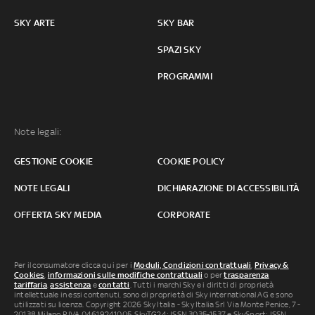
SKY ARTE
SKY BAR
SPAZI SKY
PROGRAMMI
Note legali:
GESTIONE COOKIE
COOKIE POLICY
NOTE LEGALI
DICHIARAZIONE DI ACCESSIBILITÀ
OFFERTA SKY MEDIA
CORPORATE
Per il consumatore clicca qui per i
Moduli, Condizioni contrattuali
,
Privacy &
Cookies
,
informazioni sulle modifiche contrattuali
o per
trasparenza
tariffaria
,
assistenza
e
contatti
. Tutti i marchi Sky e i diritti di proprietà
intellettuale in essi contenuti, sono di proprietà di Sky international AG e sono
utilizzati su licenza. Copyright 2026 Sky Italia - Sky Italia Srl Via Monte Penice, 7 -
20138 Milano P.IVA 04619241005. SkyTG24: ISSN 3035-1537 e SkySport: ISSN