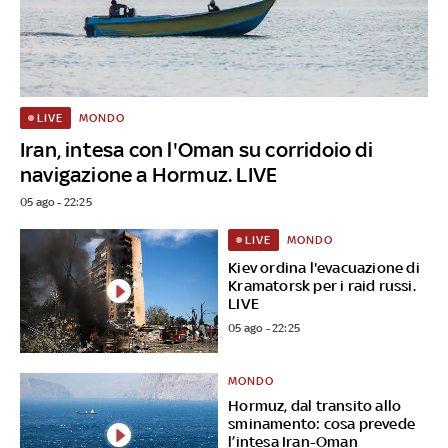
MONDO
LIVE
Iran, intesa con l'Oman su corridoio di
navigazione a Hormuz. LIVE
05 ago - 22:25
MONDO
LIVE
Kiev ordina l'evacuazione di
Kramatorsk per i raid russi.
LIVE
05 ago - 22:25
MONDO
Hormuz, dal transito allo
sminamento: cosa prevede
l’intesa Iran-Oman