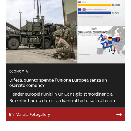
ECONOMIA
Difesa, quanto spende l’Unione Europea senza un
esercito comune?
I leader europei riuniti in un Consiglio straordinario a
Bruxelles hanno dato il via libera al testo sulla difesa a
pochi giorni dal varo del piano Rearm Europe. Fino ad
oggi l'Europa ha investito risorse analoghe alla Russia
Vai alla Fotogallery
ma pesano la frammentazione a livello nazionale e la
scarsità di progetti comuni. Anche di questo si è parlato