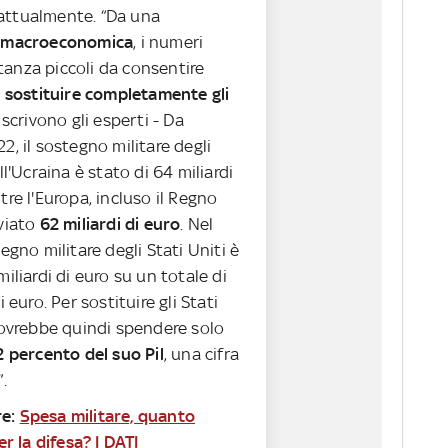
ttualmente. “Da una
a
macroeconomica
, i numeri
anza piccoli da consentire
i
sostituire completamente gli
 scrivono gli esperti - Da
2, il sostegno militare degli
ll'Ucraina è stato di 64 miliardi
tre l'Europa, incluso il Regno
nviato
62 miliardi di euro
. Nel
tegno militare degli Stati Uniti è
miliardi di euro su un totale di
i euro. Per sostituire gli Stati
dovrebbe quindi spendere solo
2 percento del suo Pil
, una cifra
.
re:
Spesa militare, quanto
per la difesa? I DATI