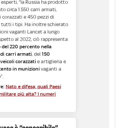
 esperti, “la Russia ha prodotto
to circa 1.550 carri armati,
i corazzati e 450 pezzi di
i tutti i tipi. Ha inoltre schierato
ioni vaganti Lancet a lungo
ispetto al 2022, ciò rappresenta
del 220 percento nella
di carri armati
, del
150
veicoli corazzati
e artiglieria e
cento in munizioni
vaganti a
”.
e:
Nato e difesa, quali Paesi
ilitare più alta? I numeri