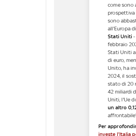
come sono a
prospettiv
sono abbast
all'Europa d
Stati Uniti
-
febbraio 202
Stati Uniti a
di euro, men
Unito, ha i
2024, il sos
stato di 20 
42 miliardi d
Uniti, l'Ue 
un altro 0,1
affrontabile”
Per approfondi
investe l'Italia 