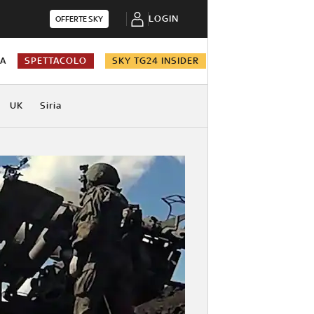
LOGIN
OFFERTE SKY
NA
SPETTACOLO
SKY TG24 INSIDER
UK
Siria