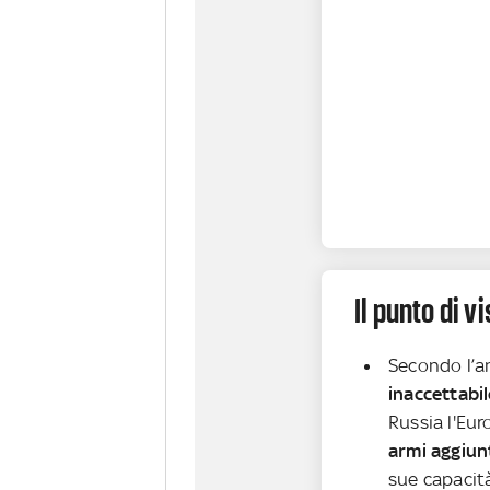
Il punto di 
Secondo l’an
inaccettabil
Russia l'Eur
armi aggiunt
sue capacit