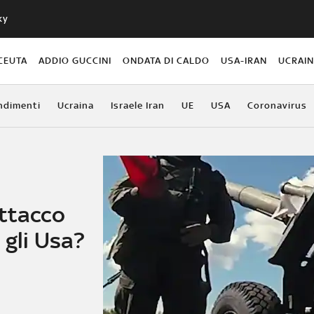
ky
CEUTA
ADDIO GUCCINI
ONDATA DI CALDO
USA-IRAN
UCRAI
ndimenti
Ucraina
Israele Iran
UE
USA
Coronavirus
attacco
 gli Usa?