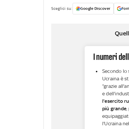
Sceglici su:
Google Discover
Font
Quell
I numeri del
Secondo lo s
Ucraina è s
“grazie all'
e dell'indus
l'esercito 
più grande
,
equipaggiat
l'Ucraina ne