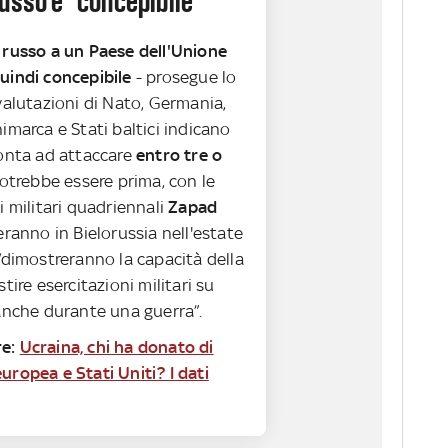
usso è “concepibile”
 russo a un Paese dell'Unione
uindi concepibile
- prosegue lo
valutazioni di Nato, Germania,
imarca e Stati baltici indicano
ronta ad attaccare
entro tre o
Potrebbe essere prima, con le
i militari quadriennali
Zapad
eranno in Bielorussia nell'estate
“dimostreranno la capacità della
tire esercitazioni militari su
 anche durante una guerra”.
e:
Ucraina, chi ha donato di
uropea e Stati Uniti? I dati