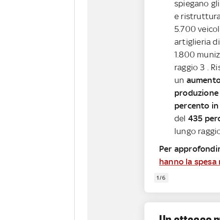
spiegano gli
e ristruttura
5.700 veicol
artiglieria d
1.800 muniz
raggio 3 . R
un
aumento 
produzione 
percento in 
del
435 per
lungo raggio
Per approfondir
hanno la spesa m
1/6