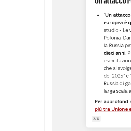
Un attacco r
“
Un attacco
europea è q
studio - Le 
Polonia, Dan
la Russia p
dieci anni
. 
esercitazion
che si svolg
del 2025” e 
Russia di ges
larga scala
Per approfondir
più tra Unione e
2/6