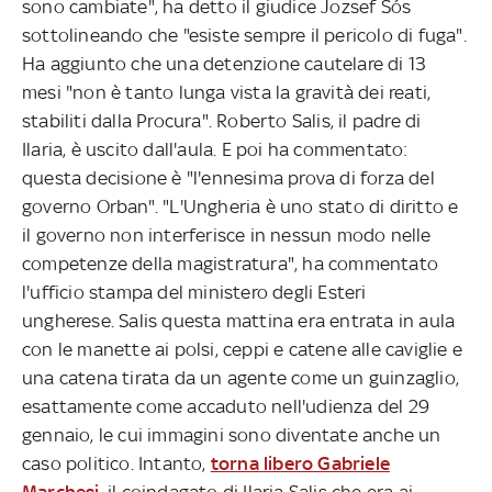
sono cambiate", ha detto il giudice Jozsef Sós
sottolineando che "esiste sempre il pericolo di fuga".
Ha aggiunto che una detenzione cautelare di 13
mesi "non è tanto lunga vista la gravità dei reati,
stabiliti dalla Procura". Roberto Salis, il padre di
Ilaria, è uscito dall'aula. E poi ha commentato:
questa decisione è "l'ennesima prova di forza del
governo Orban". "L'Ungheria è uno stato di diritto e
il governo non interferisce in nessun modo nelle
competenze della magistratura", ha commentato
l'ufficio stampa del ministero degli Esteri
ungherese.
Salis questa mattina era entrata in aula
con le manette ai polsi, ceppi e catene alle caviglie e
una catena tirata da un agente come un guinzaglio,
esattamente come accaduto nell'udienza del 29
gennaio, le cui immagini sono diventate anche un
caso politico. Intanto,
torna libero Gabriele
Marchesi
, il coindagato di Ilaria Salis che era ai