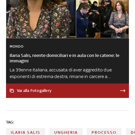
MONDO
Ilaria Salis, niente domiciliari e in aula con le catene: le
immagini
La 39enne italiana, accusata di aver aggredito due
esponenti di estrema destra, rimane in carcere a
Budapest perché secondo il giudice 'esiste sempre il
pericolo di fuga'. Come nell’udienza di gennaio la donna
Vai alla Fotogallery
è stata portata in aula legata a una sorta di guinzaglio
tirato da un agente. Il padre: 'L'ennesima prova di forza
del governo Orban'. Fuori dal tribunale alcuni estremisti
hanno minacciato un gruppo di amici e legali
TAG:
ILARIA SALIS
UNGHERIA
PROCESSO
D