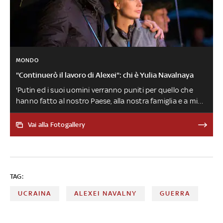
MONDO
"Continuerò il lavoro di Alexei": chi è Yulia Navalnaya
'Putin ed i suoi uomini verranno puniti per quello che
hanno fatto al nostro Paese, alla nostra famiglia e a mio
marito'. Questa la promessa della vedova del dissidente
russo Alexei Navalny, morto nella colonia penale a
Vai alla Fotogallery
regime speciale di Kharp, nella regione artica di Yamalo-
Nenets, dove era rinchiuso. Il primo incontro tra i due nel
1998, poi il matrimonio e i figli. 'Continuerò a lottare per il
nostro Paese', ha ammesso senza timori
TAG:
UCRAINA
ALEXEI NAVALNY
GUERRA