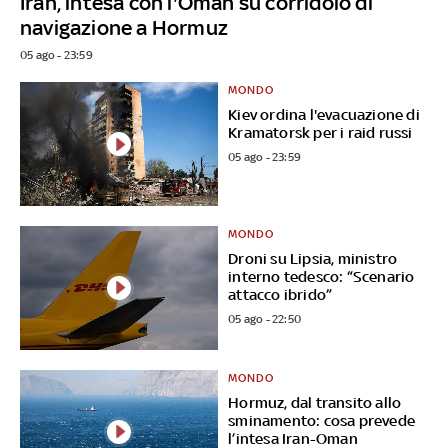
Iran, intesa con l'Oman su corridoio di
navigazione a Hormuz
05 ago - 23:59
MONDO
Kiev ordina l'evacuazione di
Kramatorsk per i raid russi
05 ago - 23:59
MONDO
Droni su Lipsia, ministro
interno tedesco: “Scenario
attacco ibrido”
05 ago - 22:50
MONDO
Hormuz, dal transito allo
sminamento: cosa prevede
l’intesa Iran-Oman