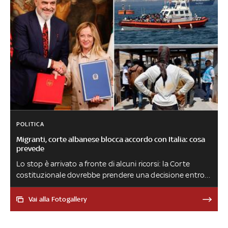
POLITICA
Migranti, corte albanese blocca accordo con Italia: cosa
prevede
Lo stop è arrivato a fronte di alcuni ricorsi: la Corte
costituzionale dovrebbe prendere una decisione entro il
prossimo 6 marzo. Il protocollo d'intesa firmato il 6
novembre dalla presidente del Consiglio e dal suo
Vai alla Fotogallery
omologo albanese prevede che Roma rimborsi a Tirana i
costi per l'impiego di forze di polizia locali per la sicurezza