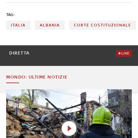
esterna delle due strutture e l'eventuale assistenza
ospedaliera per i loro ospiti. Ma non solo
TAG:
ITALIA
ALBANIA
CORTE COSTITUZIONALE
DIRETTA
LIVE
MONDO: ULTIME NOTIZIE