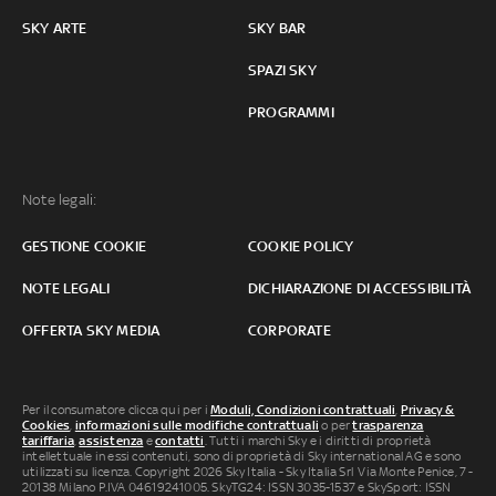
SKY ARTE
SKY BAR
SPAZI SKY
PROGRAMMI
Note legali:
GESTIONE COOKIE
COOKIE POLICY
NOTE LEGALI
DICHIARAZIONE DI ACCESSIBILITÀ
OFFERTA SKY MEDIA
CORPORATE
Per il consumatore clicca qui per i
Moduli, Condizioni contrattuali
,
Privacy &
Cookies
,
informazioni sulle modifiche contrattuali
o per
trasparenza
tariffaria
,
assistenza
e
contatti
. Tutti i marchi Sky e i diritti di proprietà
intellettuale in essi contenuti, sono di proprietà di Sky international AG e sono
utilizzati su licenza. Copyright 2026 Sky Italia - Sky Italia Srl Via Monte Penice, 7 -
20138 Milano P.IVA 04619241005. SkyTG24: ISSN 3035-1537 e SkySport: ISSN