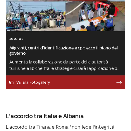
MONDO
Migranti, centri d’identificazione e cpr: ecco il piano del
governo
Aumenta la collaborazione da parte delle autorità
tunisine e libiche, fra le strategie ci sarà l’applicazione del
progetto di sviluppo con questi Paesi. Già nelle prossime
settimane saranno aperti due nuovi centri di
Vai alla Fotogallery
trattenimento e identificazione che porterebbero a sei il
numero di strutture già attive per i rimpatri
L'accordo tra Italia e Albania
L'accordo tra Tirana e Roma "non lede l'integrità