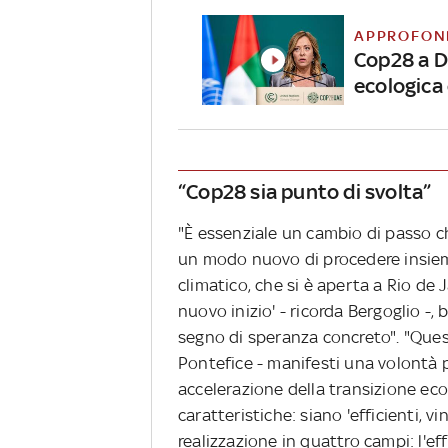
APPROFON
Cop28 a Du
ecologica
“Cop28 sia punto di svolta”
"È essenziale un cambio di passo ch
un modo nuovo di procedere insieme
climatico, che si è aperta a Rio de 
nuovo inizio' - ricorda Bergoglio -,
segno di speranza concreto". "Quest
Pontefice - manifesti una volontà po
accelerazione della transizione ec
caratteristiche: siano 'efficienti, v
realizzazione in quattro campi: l'eff