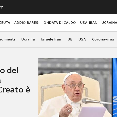
ky
CEUTA
ADDIO BARESI
ONDATA DI CALDO
USA-IRAN
UCRAIN
ndimenti
Ucraina
Israele Iran
UE
USA
Coronavirus
o del
a
Creato è