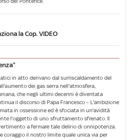
orso del Pontefice.
nziona la Cop. VIDEO
tenza”
atici in atto derivano dal surriscaldamento del
ll'aumento dei gas serra nell'atmosfera,
 umana, che negli ultimi decenni è diventata
ntinua il discorso di Papa Francesco – L'ambizione
rmata in ossessione ed è sfociata in un'avidità
ente l'oggetto di uno sfruttamento sfrenato. Il
rtimento a fermare tale delirio di onnipotenza.
 coraggio il nostro limite quale unica via per