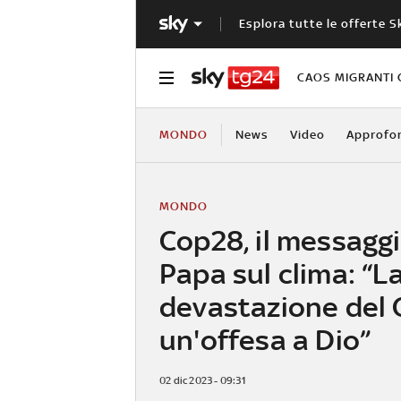
Esplora tutte le offerte S
CAOS MIGRANTI 
MONDO
News
Video
Approfo
MONDO
Cop28, il messaggi
Papa sul clima: “L
devastazione del 
un'offesa a Dio”
02 dic 2023 - 09:31