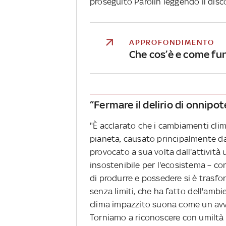
proseguito Parolin leggendo il disc
APPROFONDIMENTO
Che cos’è e come fu
“Fermare il delirio di onnipo
"È acclarato che i cambiamenti clim
pianeta, causato principalmente da
provocato a sua volta dall'attività
insostenibile per l'ecosistema – co
di produrre e possedere si è trasfo
senza limiti, che ha fatto dell'ambi
clima impazzito suona come un avve
Torniamo a riconoscere con umiltà e