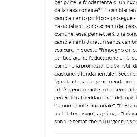
per porre le fondamenta di un nuov
dalla casa comune?". "I cambiamenti
cambiamento politico - prosegue - U
nazionalismi, sono schemi del pass
comune: essa permetterà una conve
cambiamenti duraturi senza cambiam
assicura in questo "l'impegno e il s
particolare nell'educazione e nel s
come nella promozione degli stili di 
ciascuno è fondamentale". Secondo Fr
"quella che state percorrendo in ques
Ed "è preoccupante in tal senso ch
generale raffreddamento del multil
Comunità internazionale". "È essenz
multilateralismo", aggiunge: "Ciò va
sono le tematiche più urgenti e son