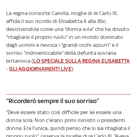
La regina consorte Camilla, moglie di re Carlo III,
affida il suo ricordo di Elisabetta II alla
Bbc
,
descrivendola come una “donna sola” che ha dovuto
“ritagliarsi il proprio ruolo” in un mondo dominato
dagli uomini e rievoca i “grandi occhi azzurri” e il
sorriso “indimenticabile” della defunta sovrana
britannica (
LO SPECIALE SULLA REGINA ELISABETTA
-
GLI AGGIORNAMENTI LIVE
).
“Ricorderò sempre il suo sorriso”
“Deve essere stato così difficile per lei essere una
donna sola. Non c'erano primi ministri o presidenti
donna. Era l'unica, quindi penso che si sia ritagliata il
proprio ruolo”, osserva la moglie di re Carlo III. “Aveva