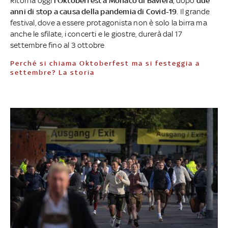
Ritorna oggi
l’Oktoberfest a Monaco di Baviera
, dopo
due
anni di stop a causa della pandemia di Covid-19
. Il grande
festival, dove a essere protagonista non è solo la birra ma
anche le sfilate, i concerti e le giostre, durerà dal 17
settembre fino al 3 ottobre
Perché si chiama Oktoberfest ma si festeggia a
settembre? La storia