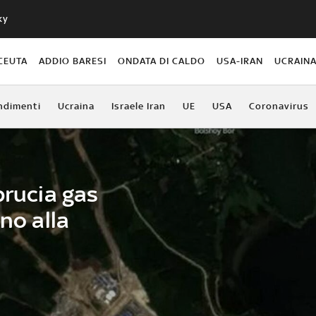
ky
CEUTA
ADDIO BARESI
ONDATA DI CALDO
USA-IRAN
UCRAIN
ndimenti
Ucraina
Israele Iran
UE
USA
Coronavirus
brucia gas
no alla