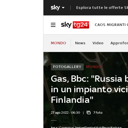
Esplora tutte le offerte S
CAOS MIGRANTI 
MONDO
News
Video
Approfo
FOTOGALLERY
MONDO
Gas, Bbc: "Russia 
in un impianto vici
Finlandia"
27 ago 2022 - 06:30
7 foto
Ansa - Copernicus Sentinel/Sentinel Hub/Pierre Markuse