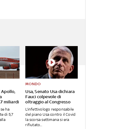
MONDO
 Apollo,
Usa, Senato Usa dichiara
a
Fauci colpevole di
7 miliardi
oltraggio al Congresso
nse ha
L’infettivologo responsabile
te di 5,7
del piano Usa contro il Covid
alla
la scorsa settimana si era
rifiutato...