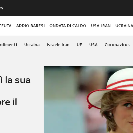
ky
CEUTA
ADDIO BARESI
ONDATA DI CALDO
USA-IRAN
UCRAIN
ndimenti
Ucraina
Israele Iran
UE
USA
Coronavirus
 la sua
e il