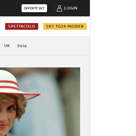
LOGIN
OFFERTE SKY
A
SPETTACOLO
SKY TG24 INSIDER
UK
Siria