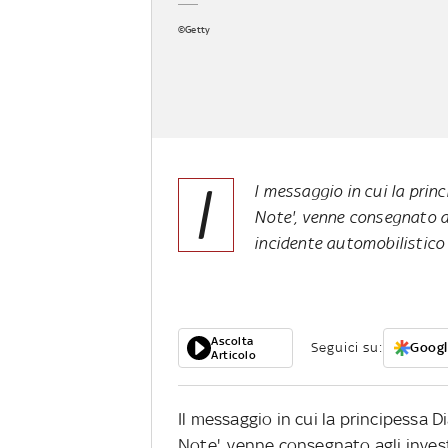
©Getty
I
l messaggio in cui la pri
Note', venne consegnato agl
incidente automobilistico 
Ascolta
Seguici su:
Googl
Articolo
Il messaggio in cui la principessa 
Note', venne consegnato agli investi