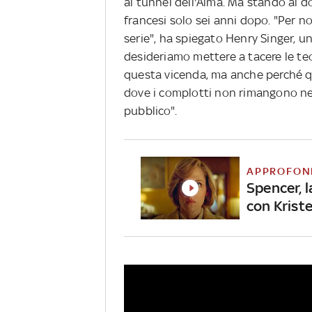
al tunnel dell'Alma. Ma stando al 
francesi solo sei anni dopo. "Per n
serie", ha spiegato Henry Singer, u
desideriamo mettere a tacere le te
questa vicenda, ma anche perché qu
dove i complotti non rimangono ne
pubblico".
APPROFON
Spencer, l
con Krist