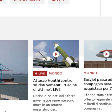
NA
REGNO UNITO
MORTE
MONDO
MONDO
LIVE
Easyjet passa ad
Attacco Houthi contro
compagnia aere
soldati yemeniti: "Decine
acquistata per 7,
di vittime". LIVE
Il fondo statunite
Decine di soldati delle forze
offerto l'equivalen
governative yemenite sono
miliardi di sterline 
morti in un attacco
compagnia...
missilistico dei...