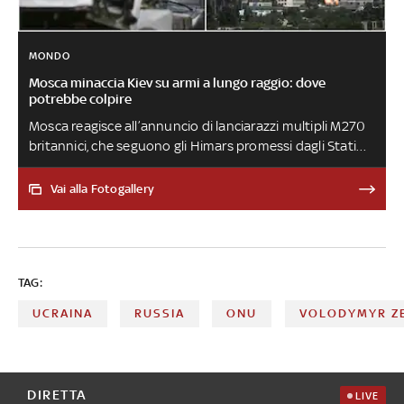
MONDO
Mosca minaccia Kiev su armi a lungo raggio: dove
potrebbe colpire
Mosca reagisce all’annuncio di lanciarazzi multipli M270
britannici, che seguono gli Himars promessi dagli Stati
Uniti. Il capo della commissione Difesa della Duma,
Kartapolov, ha citato infrastrutture strategiche come
Vai alla Fotogallery
l'aeroporto della capitale ucraina e istituzioni come la
Verkhovna Rada, la sede del Parlamento. Intanto
proseguono i combattimenti nel Donbass: secondo
l’intelligence britannica, i russi hanno bisogno di
TAG:
sfondare dall’asse meridionale di Popasna o da quello
settentrionale di Izyum
UCRAINA
RUSSIA
ONU
VOLODYMYR Z
DIRETTA
LIVE