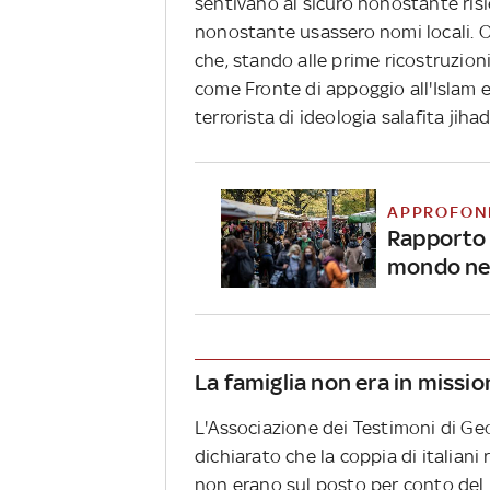
sentivano al sicuro nonostante ris
nonostante usassero nomi locali. Or
che, stando alle prime ricostruzion
come Fronte di appoggio all'Islam e
terrorista di ideologia salafita jiha
APPROFON
Rapporto M
mondo ne
La famiglia non era in missi
L'Associazione dei Testimoni di Ge
dichiarato che la coppia di italiani
non erano sul posto per conto del