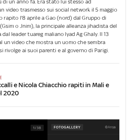
 di un anno fa. Era stato lui stesso ad
un video trasmesso sui social network il 5 maggio
o rapito l'8 aprile a Gao (nord) dal Gruppo di
Gsim o Jnim), la principale alleanza jihadista del
 dal leader tuareg maliano Iyad Ag Ghaly. Il 13
cial un video che mostra un uomo che sembra
si rivolge ai suoi parenti e al governo di Parigi.
E
alli e Nicola Chiacchio rapiti in Mali e
el 2020
©Ansa
FOTOGALLERY
1/38