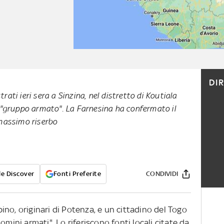
DI
ati ieri sera a Sinzina, nel distretto di Koutiala
n "gruppo armato". La Farnesina ha confermato il
 massimo riserbo
e Discover
Fonti Preferite
CONDIVIDI
mbino, originari di Potenza, e un cittadino del Togo
omini armati". Lo riferiscono fonti locali citate da