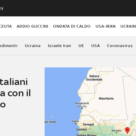
ky
CEUTA
ADDIO GUCCINI
ONDATA DI CALDO
USA-IRAN
UCRAI
ndimenti
Ucraina
Israele Iran
UE
USA
Coronavirus
italiani
a con il
no