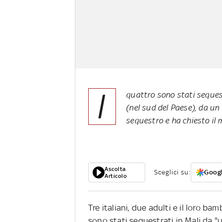
I
quattro sono stati sequestr
(nel sud del Paese), da u
sequestro e ha chiesto il
Ascolta
Sceglici su:
Googl
Articolo
Tre italiani, due adulti e il loro ba
sono stati sequestrati in Mali da "u