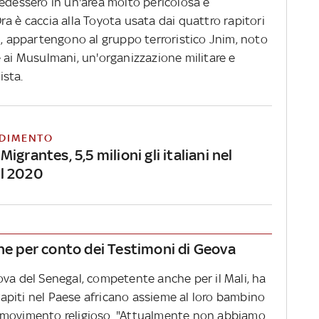
iedessero in un'area molto pericolosa e
a è caccia alla Toyota usata dai quattro rapitori
i, appartengono al gruppo terroristico Jnim, noto
 ai Musulmani, un'organizzazione militare e
dista.
DIMENTO
igrantes, 5,5 milioni gli italiani nel
l 2020
one per conto dei Testimoni di Geova
ova del Senegal, competente anche per il Mali, ha
 rapiti nel Paese africano assieme al loro bambino
 movimento religioso. "Attualmente non abbiamo