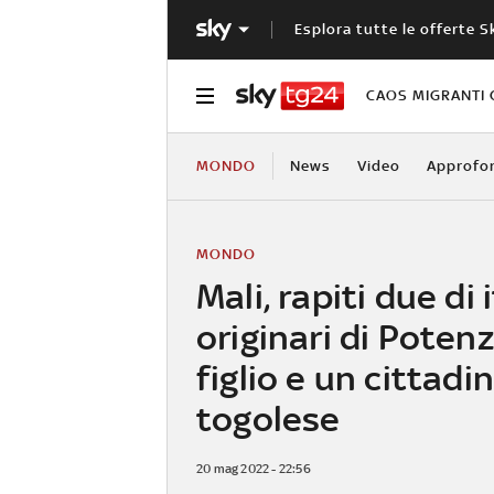
Esplora tutte le offerte S
CAOS MIGRANTI 
MONDO
News
Video
Approfo
MONDO
Mali, rapiti due di 
originari di Potenz
figlio e un cittadi
togolese
20 mag 2022 - 22:56