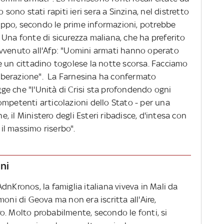
 sono stati rapiti ieri sera a Sinzina, nel distretto
gruppo, secondo le prime informazioni, potrebbe
 Una fonte di sicurezza maliana, che ha preferito
avvenuto all'Afp: "Uomini armati hanno operato
ni e un cittadino togolese la notte scorsa. Facciamo
 liberazione". La Farnesina ha confermato
egge che "l'Unità di Crisi sta profondendo ogni
ompetenti articolazioni dello Stato - per una
ne, il Ministero degli Esteri ribadisce, d'intesa con
e il massimo riserbo".
nni
dnKronos, la famiglia italiana viveva in Mali da
oni di Geova ma non era iscritta all'Aire,
ero. Molto probabilmente, secondo le fonti, si