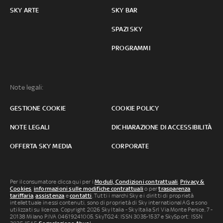
SKY ARTE
SKY BAR
SPAZI SKY
PROGRAMMI
Note legali:
GESTIONE COOKIE
COOKIE POLICY
NOTE LEGALI
DICHIARAZIONE DI ACCESSIBILITÀ
OFFERTA SKY MEDIA
CORPORATE
Per il consumatore clicca qui per i
Moduli, Condizioni contrattuali
,
Privacy &
Cookies
,
informazioni sulle modifiche contrattuali
o per
trasparenza
tariffaria
,
assistenza
e
contatti
. Tutti i marchi Sky e i diritti di proprietà
intellettuale in essi contenuti, sono di proprietà di Sky international AG e sono
utilizzati su licenza. Copyright 2026 Sky Italia - Sky Italia Srl Via Monte Penice, 7 -
20138 Milano P.IVA 04619241005. SkyTG24: ISSN 3035-1537 e SkySport: ISSN