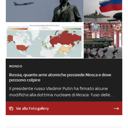
MONDO
Russia, quante armi atomiche possiede Mosca e dove
possono colpire
Il presidente russo Vladimir Putin ha firmato alcune
modifiche alla dottrina nucleare di Mosca: l'uso delle
testate potrà essere autorizzato anche nel caso di
attacco al territorio russo da parte di uno Stato
Vai alla Fotogallery
straniero che non possiede armi nucleari, appoggiato
però da una potenza che le può schierare. Ecco una
stima delle testate nucleari all’interno dell’arsenale